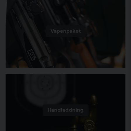
Vapenpaket
Handladdning