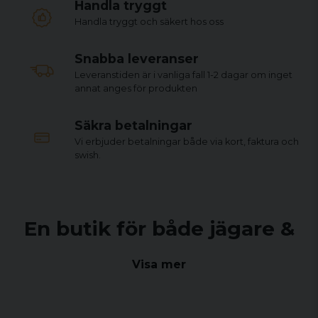
Handla tryggt
Handla tryggt och säkert hos oss
Snabba leveranser
Leveranstiden är i vanliga fall 1-2 dagar om inget
annat anges för produkten
Säkra betalningar
Vi erbjuder betalningar både via kort, faktura och
swish.
En butik för både jägare &
sportskyttar
Visa mer
Sedan sommaren 2021 drivs Arms & Ammo Center Sweden
AB i ny regi där vi erbjuder ett brett sortiment för jägare och
sportskyttar i både vår fysiska butik i Falkenberg och här på