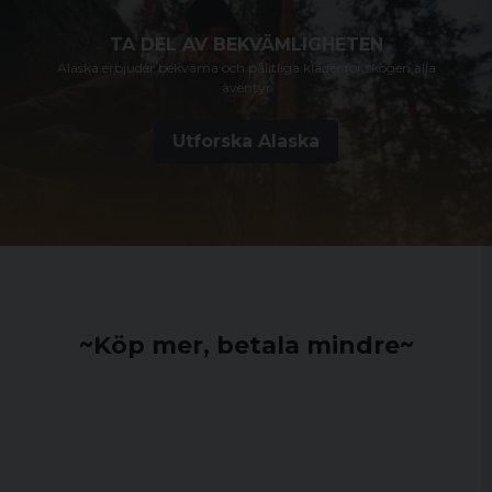
TA DEL AV BEKVÄMLIGHETEN
Alaska erbjuder bekväma och pålitliga kläder för skogen alla
äventyr
Utforska Alaska
~Köp mer, betala mindre~