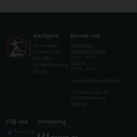
vår e-handel.
Oavsett ditt område finner du produkter från några av de
största tillverkarna i branschen hos oss. Så oavsett om du är
ute efter en jaktbutik eller en sportskyttebutik är vi det
självklara valet!
Navigera
Besök oss
Hos oss hittar du allt från kläder, till vapen och utrustning
Varumärken
Öppettider
anpassade för de olika områdena så det är bara att välja och
Måndag - Fredag:
Kontakta oss
vraka.
09.00 - 18.00
Köpvillkor
Lördag:
Integritetspolicy
Vi har gott om personal som erhåller gedigen erfarenhet
09.00 - 14.00
Blogg
inom både jakt och sportskytte och hjälper dig mer än gärna
att hitta rätt bland alla våra produkter - oavsett vad det är som
Se avvikande öppettide
r
gäller.
Vindåkersvägen 12,
311 50 Falkenberg
Hitta hit
Följ oss
Betalning
Facebook