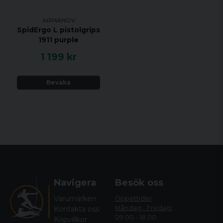
ARMANOV
SpidErgo L pistolgrips
1911 purple
1 199 kr
Bevaka
Navigera
Besök oss
Varumärken
Öppettider
Måndag - Fredag:
Kontakta oss
09.00 - 18.00
Köpvillkor