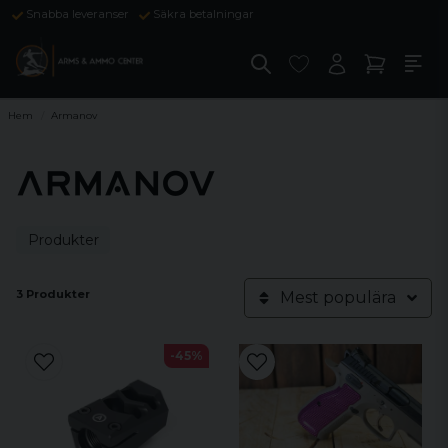
Snabba leveranser
Säkra betalningar
Hem
Armanov
Produkter
3 Produkter
Mest populära
-45%