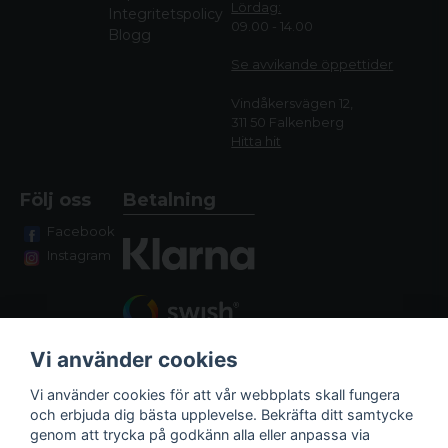
Lördag:
Integritetspolicy
09.00 - 14.00
Blogg
Se avvikande öppettide
r
Vindåkersvägen 12,
311 50 Falkenberg
Hitta hit
Följ oss
Betalning
Facebook
Instagram
Vi använder cookies
Vi använder cookies för att vår webbplats skall fungera
och erbjuda dig bästa upplevelse. Bekräfta ditt samtycke
genom att trycka på godkänn alla eller anpassa via