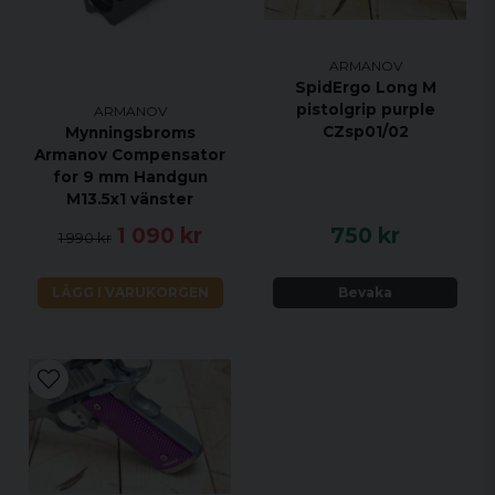
ARMANOV
SpidErgo Long M
pistolgrip purple
ARMANOV
CZsp01/02
Mynningsbroms
Armanov Compensator
for 9 mm Handgun
M13.5x1 vänster
1 090 kr
750 kr
1 990 kr
LÄGG I VARUKORGEN
Bevaka