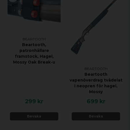
BEARTOOTH
Beartooth,
patronhållare
framstock, Hagel,
Mossy Oak Break-u
BEARTOOTH
Beartooth
vapenöverdrag tvådelat
i neopren för hagel,
Mossy
299 kr
699 kr
Bevaka
Bevaka