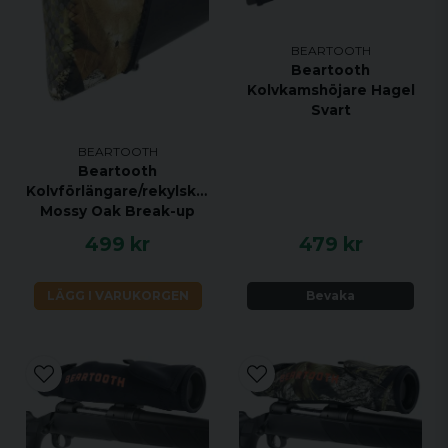
BEARTOOTH
Beartooth
Kolvkamshöjare Hagel
Svart
BEARTOOTH
Beartooth
Kolvförlängare/rekylskydd,
Mossy Oak Break-up
499 kr
479 kr
LÄGG I VARUKORGEN
Bevaka