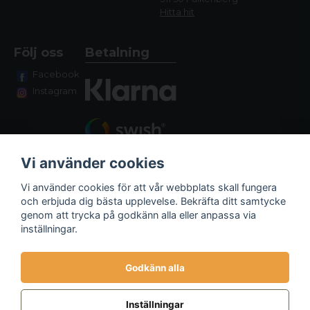
Hitta hit
Följ oss
Betalning
Facebook
Instagram
Vi använder cookies
Vi använder cookies för att vår webbplats skall fungera
och erbjuda dig bästa upplevelse. Bekräfta ditt samtycke
genom att trycka på godkänn alla eller anpassa via
Fraktalternativ
inställningar.
Godkänn alla
Inställningar