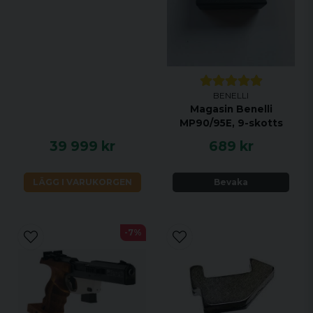
BENELLI
Magasin Benelli
MP90/95E, 9-skotts
39 999 kr
689 kr
LÄGG I VARUKORGEN
Bevaka
-7%