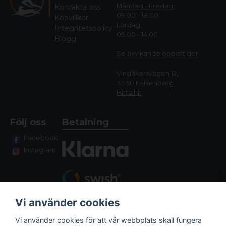
Måndag - Fredag:
Kontakta oss
09.00 - 18.00
Köpvillkor
Lördag:
Integritetspolicy
09.00 - 14.00
Blogg
Se avvikande öppettide
r
Vindåkersvägen 12,
311 50 Falkenberg
Hitta hit
Följ oss
Betalning
Facebook
Instagram
Vi använder cookies
Vi använder cookies för att vår webbplats skall fungera