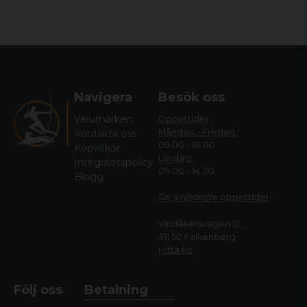
Navigera
Besök oss
Varumärken
Öppettider
Måndag - Fredag:
Kontakta oss
09.00 - 18.00
Köpvillkor
Lördag:
Integritetspolicy
09.00 - 14.00
Blogg
Se avvikande öppettide
r
Vindåkersvägen 12,
311 50 Falkenberg
Hitta hit
Följ oss
Betalning