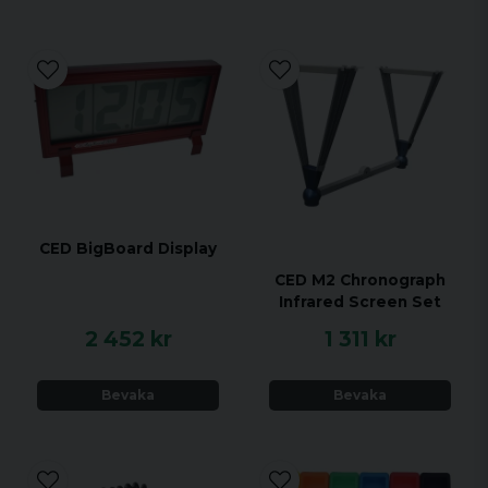
CED BigBoard Display
CED M2 Chronograph
Infrared Screen Set
2 452 kr
1 311 kr
Bevaka
Bevaka