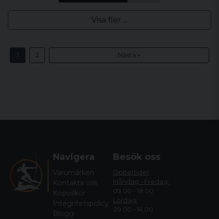
Visa fler ...
1
2
Nästa »
Navigera
Besök oss
Varumärken
Öppettider
Måndag - Fredag:
Kontakta oss
09.00 - 18.00
Köpvillkor
Lördag:
Integritetspolicy
09.00 - 14.00
Blogg