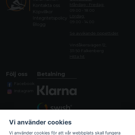
Måndag - Fredag:
Kontakta oss
09.00 - 18.00
Köpvillkor
Lördag:
Integritetspolicy
09.00 - 14.00
Blogg
Se avvikande öppettide
r
Vindåkersvägen 12,
311 50 Falkenberg
Hitta hit
Följ oss
Betalning
Facebook
Instagram
Vi använder cookies
Vi använder cookies för att vår webbplats skall fungera