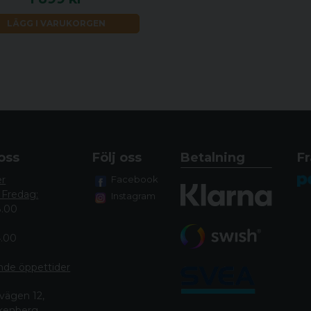
LÄGG I VARUKORGEN
oss
Följ oss
Betalning
Fr
er
Facebook
 Fredag:
Instagram
8.00
4.00
nde öppettide
r
vägen 12,
lkenberg