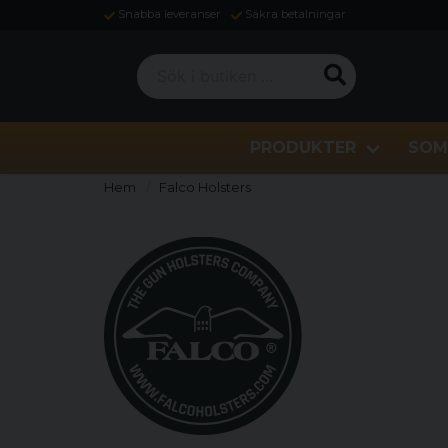
Snabba leveranser
Säkra betalningar
Sök i butiken ...
PRODUKTER
SOM
Hem
Falco Holsters