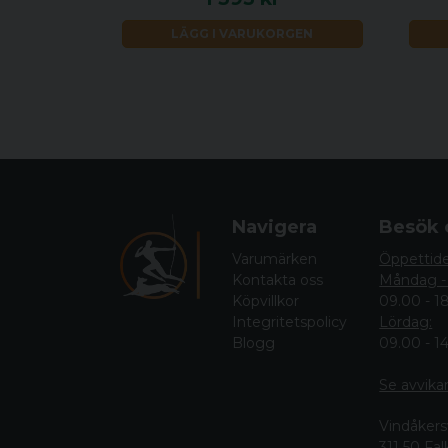
LÄGG I VARUKORGEN
Navigera
Besök 
Varumärken
Öppettid
Kontakta oss
Måndag -
Köpvillkor
09.00 - 1
Integritetspolicy
Lördag:
Blogg
09.00 - 1
Se avvika
Vindåkers
311 50 Fa