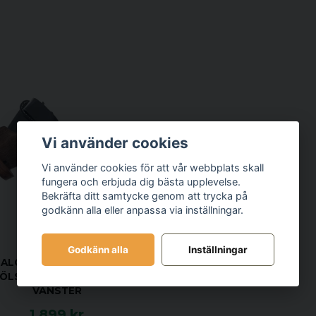
Vi använder cookies
Vi använder cookies för att vår webbplats skall
fungera och erbjuda dig bästa upplevelse.
Bekräfta ditt samtycke genom att trycka på
godkänn alla eller anpassa via inställningar.
FALCO HOLSTERS
Godkänn alla
Inställningar
FALCO REDHAWK AW93
ÖLSTER, SVART LÄDER,
VÄNSTER
1 899 kr