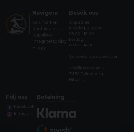
Navigera
Besök oss
Varumärken
Öppettider
Måndag - Fredag:
Kontakta oss
09.00 - 18.00
Köpvillkor
Lördag:
Integritetspolicy
09.00 - 14.00
Blogg
Se avvikande öppettide
r
Vindåkersvägen 12,
311 50 Falkenberg
Hitta hit
Följ oss
Betalning
Facebook
Instagram