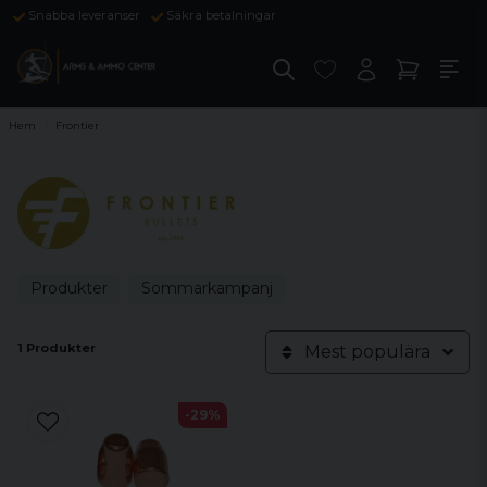
Snabba leveranser
Säkra betalningar
Hem
Frontier
Produkter
Sommarkampanj
1 Produkter
Mest populära
-29%