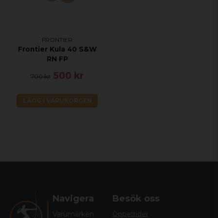
FRONTIER
Frontier Kula 40 S&W
RN FP
500 kr
700 kr
LÄGG I VARUKORGEN
Navigera
Besök oss
Varumärken
Öppettider