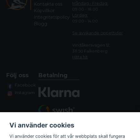
Måndag - Fredag:
Kontakta oss
09.00 - 18.00
Köpvillkor
Lördag:
Integritetspolicy
09.00 - 14.00
Blogg
Se avvikande öppettide
r
Vindåkersvägen 12,
311 50 Falkenberg
Hitta hit
Följ oss
Betalning
Facebook
Instagram
Vi använder cookies
Vi använder cookies för att vår webbplats skall fungera