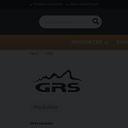
Snabba leveranser
Säkra betalningar
Sök i butiken ...
PRODUKTER
SOM
Hem
GRS
Produkter
39 Produkter