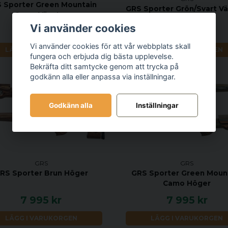
 Sporter Green Mountain
GRS Sporter Grön/Svart Vä
Camo Vänster
Vi använder cookies
7 695 kr
7 695 kr
Vi använder cookies för att vår webbplats skall
LÄGG I VARUKORGEN
LÄGG I VARUKORGEN
fungera och erbjuda dig bästa upplevelse.
Bekräfta ditt samtycke genom att trycka på
godkänn alla eller anpassa via inställningar.
Godkänn alla
Inställningar
GRS
GRS
RS Sporter Brun Höger
GRS Sporter Green Moun
Camo Höger
7 995 kr
7 995 kr
LÄGG I VARUKORGEN
LÄGG I VARUKORGEN