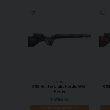
GRS
GRS Hunter Light Nordic Wolf
GRS
Höger
7 295 kr
LÄGG I VARUKORGEN