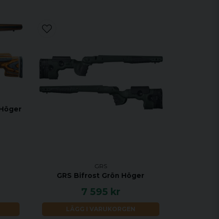
 Höger
GRS
GRS Bifrost Grön Höger
7 595 kr
LÄGG I VARUKORGEN