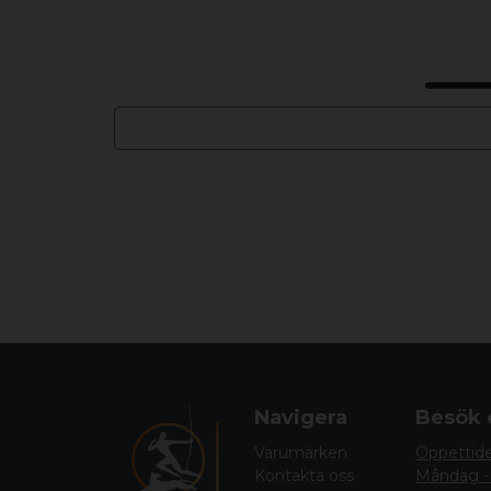
Navigera
Besök 
Varumärken
Öppettid
Kontakta oss
Måndag -