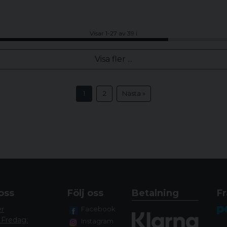
Visar 1-27 av 39 i
Visa fler ...
1
2
Nästa »
oss
Följ oss
Betalning
Fr
er
Facebook
 Fredag:
Instagram