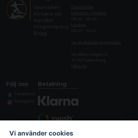
Varumärken
Öppettider
Måndag - Fredag:
Kontakta oss
09.00 - 18.00
Köpvillkor
Lördag:
Integritetspolicy
09.00 - 14.00
Blogg
Se avvikande öppettide
r
Vindåkersvägen 12,
311 50 Falkenberg
Hitta hit
Följ oss
Betalning
Facebook
Instagram
Vi använder cookies