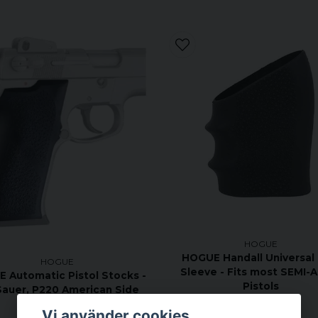
HOGUE
HOGUE Handall Universal 
HOGUE
Sleeve - Fits most SEMI-
 Automatic Pistol Stocks -
Pistols
Sauer, P220 American Side
Mag, Release
Vi använder cookies