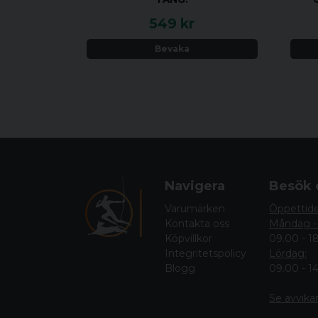
549 kr
Bevaka
Navigera
Besök 
Varumärken
Öppettid
Kontakta oss
Måndag -
Köpvillkor
09.00 - 1
Integritetspolicy
Lördag:
Blogg
09.00 - 1
Se avvika