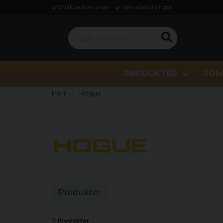
Snabba leveranser
Säkra betalningar
Sök i butiken ...
PRODUKTER
SOM
Hem
Hogue
Produkter
7 Produkter