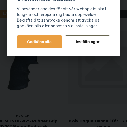
418 kr
159 kr
Vi använder cookies för att vår webbplats skall
LÄGG I VARUKORGEN
Bevaka
fungera och erbjuda dig bästa upplevelse.
Bekräfta ditt samtycke genom att trycka på
godkänn alla eller anpassa via inställningar.
Godkänn alla
Inställningar
HOGUE
E MONOGRIPS Rubber Grip
Kolv Hogue Handall för CZ 
GP 100/Super Redhawk
gummi