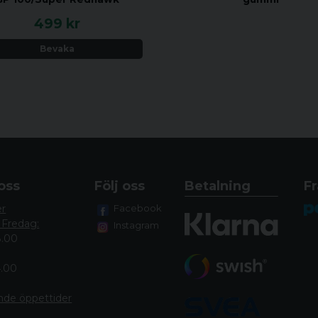
499 kr
Bevaka
oss
Följ oss
Betalning
Fr
er
Facebook
 Fredag:
Instagram
8.00
4.00
nde öppettide
r