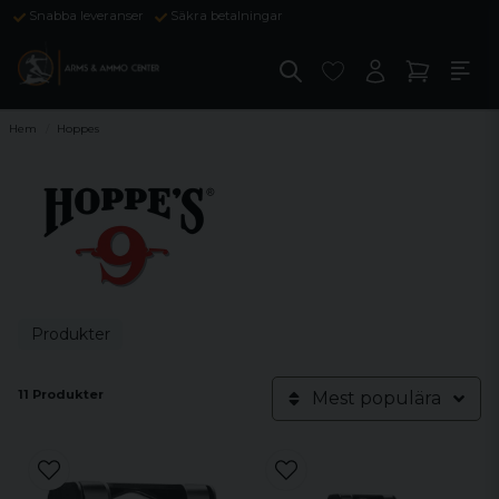
Snabba leveranser
Säkra betalningar
Hem
Hoppes
Produkter
11 Produkter
Mest populära