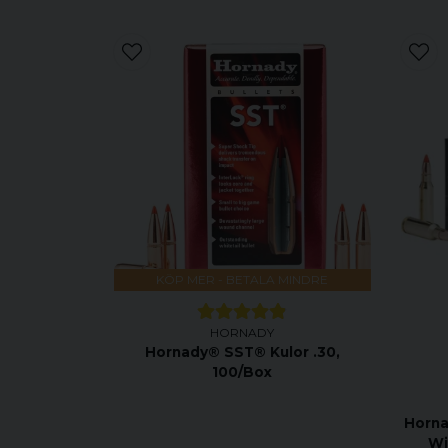
KÖP MER - BETALA MINDRE
HORNADY
Hornady® SST® Kulor .30,
100/Box
Horna
Wi