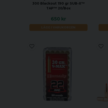
300 Blackout 190 gr SUB-X™
TAP™ 20/Box
650 kr
LÄGG I VARUKORGEN