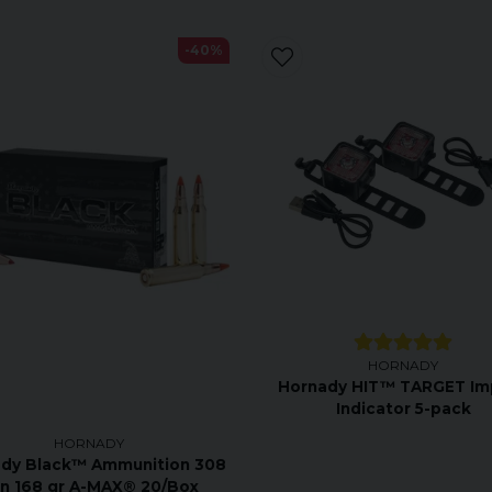
-40%
HORNADY
Hornady HIT™ TARGET Im
Indicator 5-pack
HORNADY
dy Black™ Ammunition 308
n 168 gr A-MAX® 20/Box