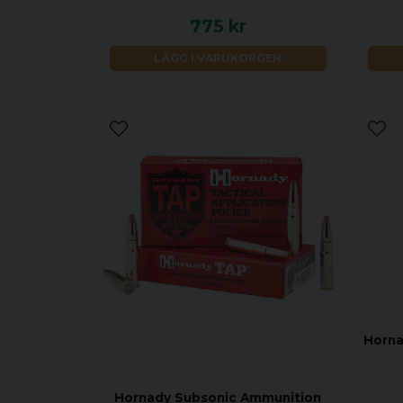
775 kr
LÄGG I VARUKORGEN
Horna
Hornady Subsonic Ammunition