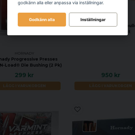
godkänn alla eller anpassa via inställningar.
Godkänn alla
Inställningar
HORNADY
Hornady interlock Rifle bul
180gr BTSP 100st
HORNADY
nady Progressive Presses
N-Load® Die Bushing (2 Pk)
299 kr
950 kr
LÄGG I VARUKORGEN
LÄGG I VARUKORGEN