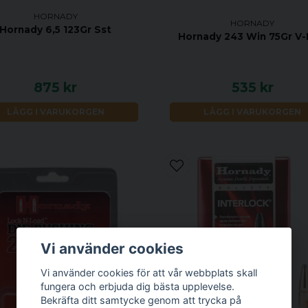
HORNADY
HORNADY
Hornady 6,5 123Gr Sst
Hornady 243 Win 75Gr V
875 kr
535 kr
LÄGG I VARUKORGEN
LÄGG I VARUKORGEN
Vi använder cookies
Vi använder cookies för att vår webbplats skall
fungera och erbjuda dig bästa upplevelse.
Bekräfta ditt samtycke genom att trycka på