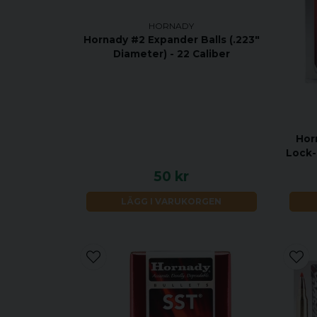
HORNADY
Hornady #2 Expander Balls (.223"
Diameter) - 22 Caliber
Hor
Lock-
50 kr
LÄGG I VARUKORGEN