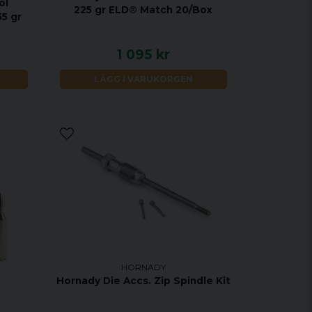
ol
225 gr ELD® Match 20/Box
5 gr
1 095 kr
LÄGG I VARUKORGEN
HORNADY
Hornady Die Accs. Zip Spindle Kit