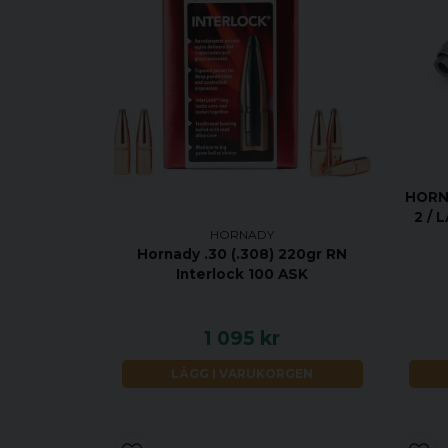
HORN
2 / 
HORNADY
Hornady .30 (.308) 220gr RN
Interlock 100 ASK
1 095 kr
LÄGG I VARUKORGEN