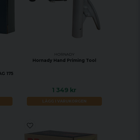
HORNADY
Hornady Hand Priming Tool
G 175
1 349 kr
LÄGG I VARUKORGEN