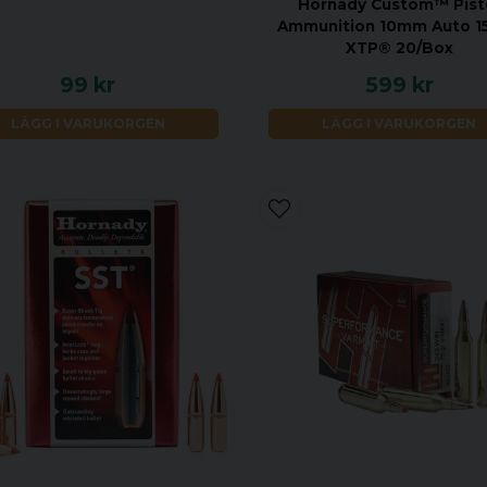
Hornady Custom™ Pist
Ammunition 10mm Auto 15
XTP® 20/Box
99 kr
599 kr
LÄGG I VARUKORGEN
LÄGG I VARUKORGEN