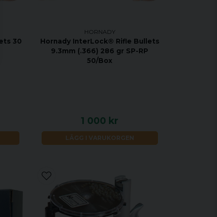
HORNADY
lets 30
Hornady InterLock® Rifle Bullets
9.3mm (.366) 286 gr SP-RP
50/Box
1 000 kr
LÄGG I VARUKORGEN