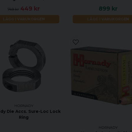
449 kr
899 kr
749 kr
LÄGG I VARUKORGEN
LÄGG I VARUKORGEN
HORNADY
dy Die Accs. Sure-Loc Lock
Ring
HORNADY