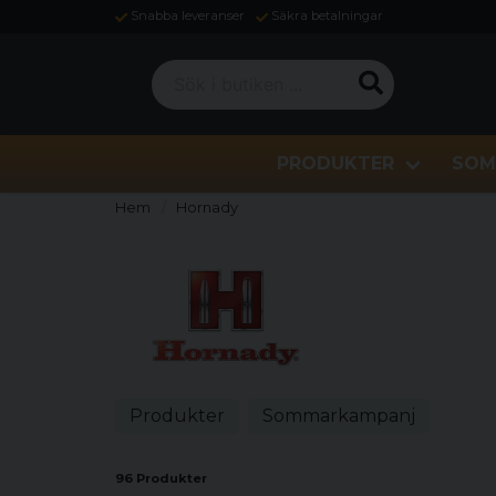
Snabba leveranser
Säkra betalningar
Sök i butiken ...
PRODUKTER
SOM
Hem
Hornady
Produkter
Sommarkampanj
96 Produkter