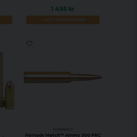
1 495 kr
LÄGG I VARUKORGEN
HORNADY
Hornady Match™ Ammo 300 PRC