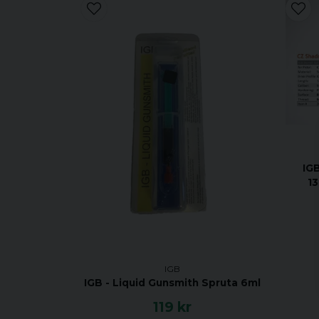
IG
1
IGB
IGB - Liquid Gunsmith Spruta 6ml
119 kr