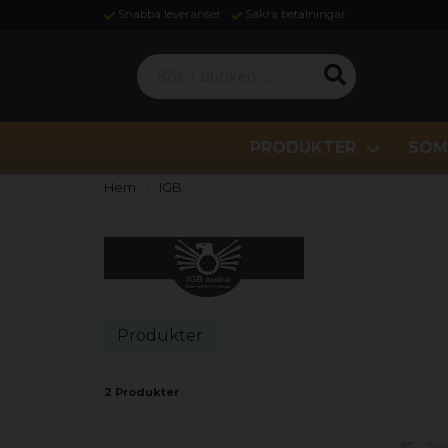
Snabba leveranser
Säkra betalningar
Sök i butiken ...
PRODUKTER
SOM
Hem
IGB
Produkter
2 Produkter