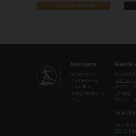
LÄGG I VARUKORGEN
Navigera
Besök 
Varumärken
Öppettid
Kontakta oss
Måndag -
Köpvillkor
09.00 - 1
Integritetspolicy
Lördag:
Blogg
09.00 - 1
Se avvika
Vindåkers
311 50 Fa