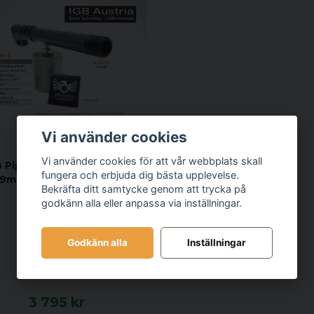
Vi använder cookies
IGB
Vi använder cookies för att vår webbplats skall
B Pipa CZ Shadow 2, 9x19
fungera och erbjuda dig bästa upplevelse.
39mm, Gängad ½"-28TPI
Bekräfta ditt samtycke genom att trycka på
godkänn alla eller anpassa via inställningar.
Godkänn alla
Inställningar
3 795 kr