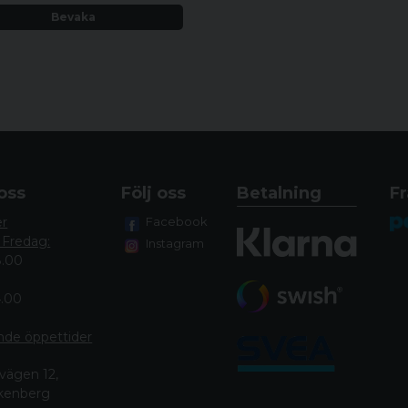
Bevaka
oss
Följ oss
Betalning
Fr
er
Facebook
 Fredag:
Instagram
8.00
4.00
nde öppettide
r
vägen 12,
lkenberg