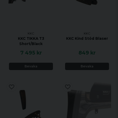
KKC
KKC
KKC TIKKA T3
KKC Kind Stöd Blaser
Short/Black
7 495 kr
849 kr
Bevaka
Bevaka