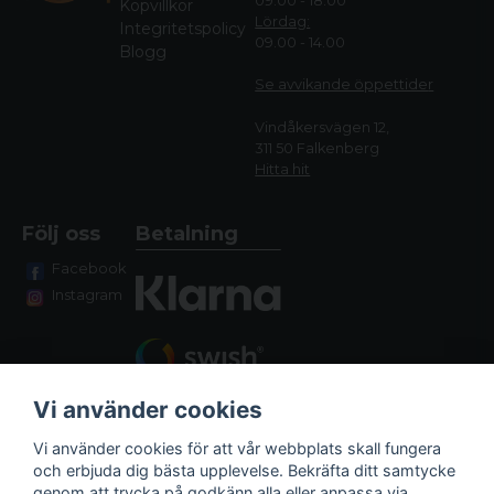
09.00 - 18.00
Köpvillkor
Lördag:
Integritetspolicy
09.00 - 14.00
Blogg
Se avvikande öppettide
r
Vindåkersvägen 12,
311 50 Falkenberg
Hitta hit
Följ oss
Betalning
Facebook
Instagram
Vi använder cookies
Vi använder cookies för att vår webbplats skall fungera
och erbjuda dig bästa upplevelse. Bekräfta ditt samtycke
genom att trycka på godkänn alla eller anpassa via