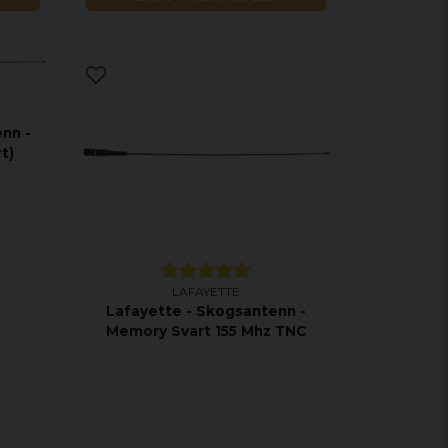
nn -
t)
LAFAYETTE
Lafayette - Skogsantenn -
Memory Svart 155 Mhz TNC