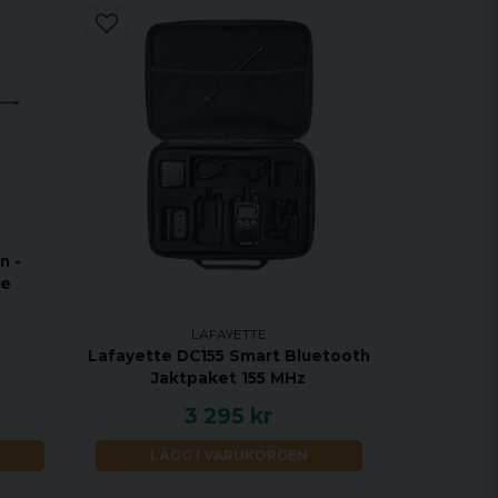
n -
ne
LAFAYETTE
Lafayette DC155 Smart Bluetooth
Jaktpaket 155 MHz
3 295 kr
LÄGG I VARUKORGEN