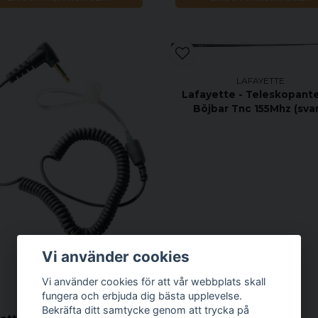
LAFAYETTE
Lafayette - Teleskopante
Böjbar Tnc 155Mhz (svar
Vi använder cookies
Vi använder cookies för att vår webbplats skall
fungera och erbjuda dig bästa upplevelse.
LAFAYETTE
Bekräfta ditt samtycke genom att trycka på