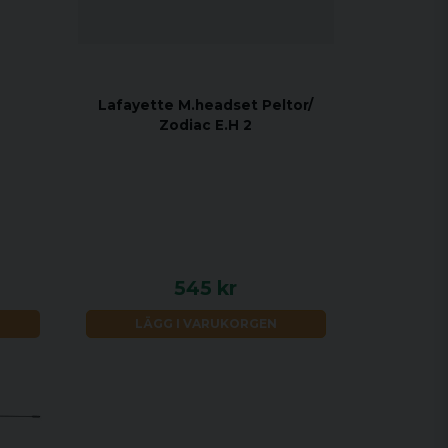
Lafayette M.headset Peltor/
Zodiac E.H 2
545 kr
LÄGG I VARUKORGEN