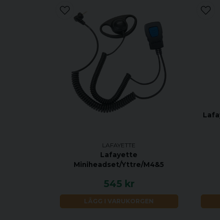
Lafa
LAFAYETTE
Lafayette
Miniheadset/Yttre/M4&5
545 kr
LÄGG I VARUKORGEN