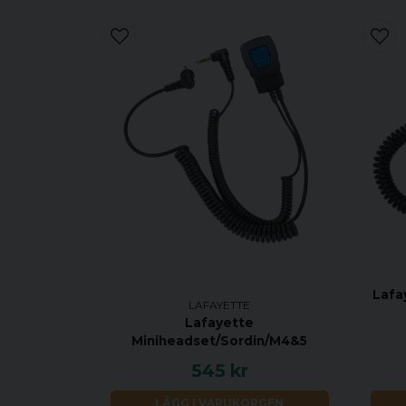
Lafa
LAFAYETTE
Lafayette
Miniheadset/Sordin/M4&5
545 kr
LÄGG I VARUKORGEN