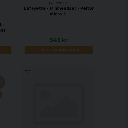
LAFAYETTE
Lafayette - Miniheadset - Peltor
micro 3+
t -
ART
545 kr
LÄGG I VARUKORGEN