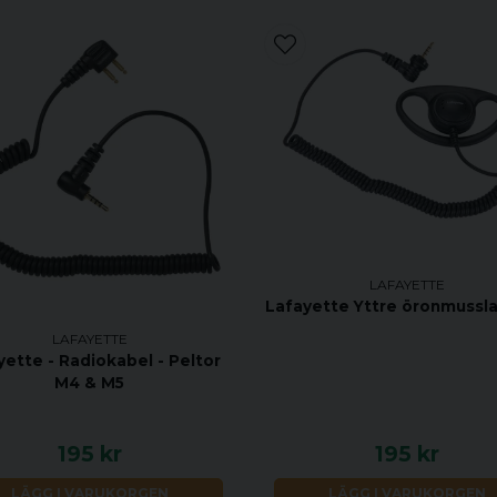
LAFAYETTE
Lafayette Yttre öronmussl
LAFAYETTE
yette - Radiokabel - Peltor
M4 & M5
195 kr
195 kr
LÄGG I VARUKORGEN
LÄGG I VARUKORGEN