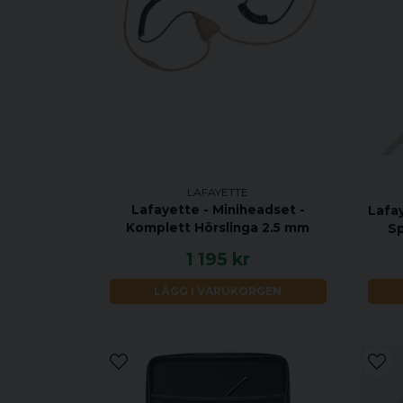
LAFAYETTE
Lafayette - Miniheadset -
Lafay
Komplett Hörslinga 2.5 mm
Sp
1 195 kr
LÄGG I VARUKORGEN