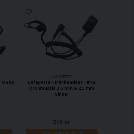
LAFAYETTE
Lafayette - Miniheadset - Inre
a M4&5
Öronmussla 3,5 mm & 2,5 mm
Vinkel
319 kr
LÄGG I VARUKORGEN