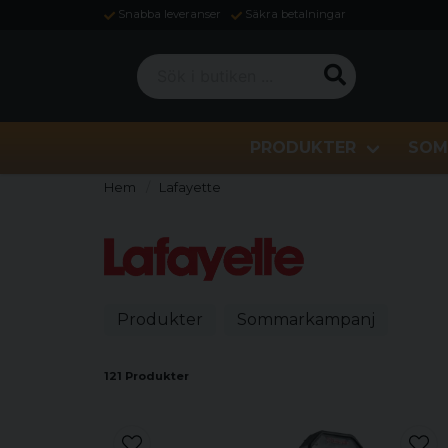
Snabba leveranser
Säkra betalningar
Sök i butiken ...
PRODUKTER
SOM
Hem
Lafayette
Produkter
Sommarkampanj
121 Produkter