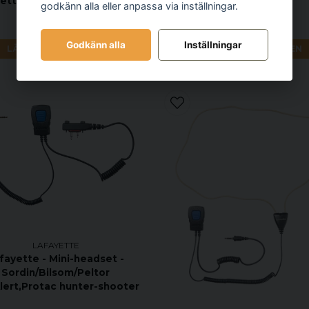
ette - Öronmussla Security
godkänn alla eller anpassa via inställningar.
295 kr
395 kr
Godkänn alla
Inställningar
LÄGG I VARUKORGEN
LÄGG I VARUKORGEN
LAFAYETTE
fayette - Mini-headset -
Sordin/Bilsom/Peltor
lert,Protac hunter-shooter