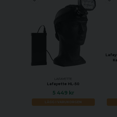
Lafay
K
LAFAYETTE
Lafayette HL-50
5 449 kr
LÄGG I VARUKORGEN