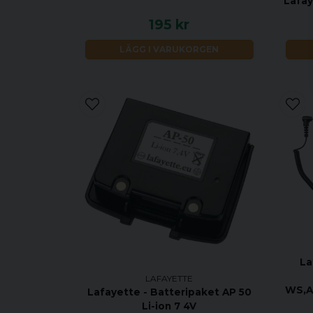
Lafay
195 kr
LÄGG I VARUKORGEN
La
LAFAYETTE
WS,A
Lafayette - Batteripaket AP 50
Li-ion 7 4V