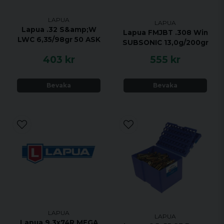
LAPUA
LAPUA
Lapua .32 S&amp;W
Lapua FMJBT .308 Win
LWC 6,35/98gr 50 ASK
SUBSONIC 13,0g/200gr
403 kr
555 kr
Bevaka
Bevaka
LAPUA
LAPUA
Lapua 9.3x74R MEGA