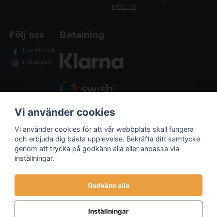
Hitta hit
Följ oss
Betalning
Facebook
Instagram
Vi använder cookies
Vi använder cookies för att vår webbplats skall fungera
och erbjuda dig bästa upplevelse. Bekräfta ditt samtycke
genom att trycka på godkänn alla eller anpassa via
Fraktalternativ
inställningar.
Godkänn alla
Inställningar