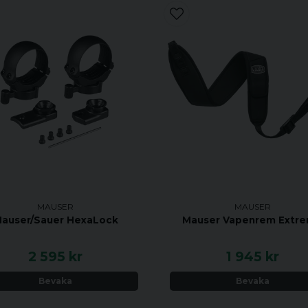
MAUSER
MAUSER
auser/Sauer HexaLock
Mauser Vapenrem Extr
2 595 kr
1 945 kr
Bevaka
Bevaka