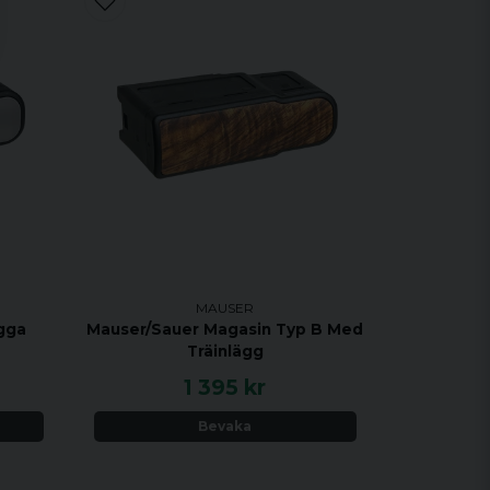
MAUSER
gga
Mauser/Sauer Magasin Typ B Med
Träinlägg
1 395 kr
Bevaka