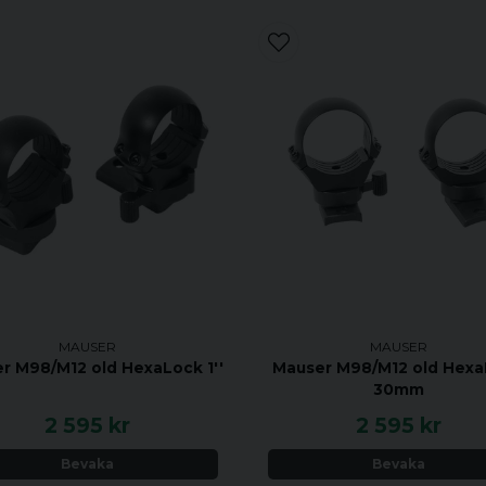
MAUSER
MAUSER
r M98/M12 old HexaLock 1''
Mauser M98/M12 old Hex
30mm
2 595 kr
2 595 kr
Bevaka
Bevaka