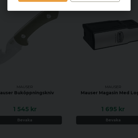
MAUSER
MAUSER
auser Buköppningskniv
Mauser Magasin Med Lo
1 545 kr
1 695 kr
Bevaka
Bevaka