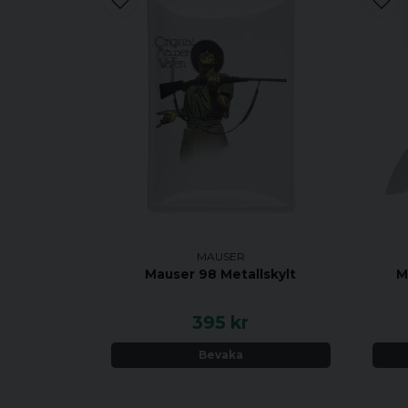
MAUSER
Mauser 98 Metallskylt
M
395 kr
Bevaka