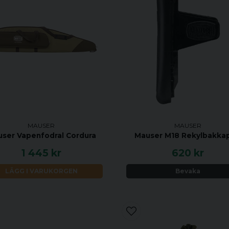
MAUSER
MAUSER
ser Vapenfodral Cordura
Mauser M18 Rekylbakka
1 445 kr
620 kr
LÄGG I VARUKORGEN
Bevaka