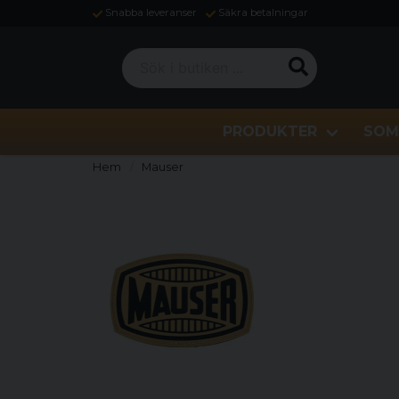
Snabba leveranser
Säkra betalningar
Sök i butiken ...
PRODUKTER
SOM
Hem
Mauser