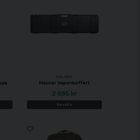
MAUSER
ppa
Mauser Vapenkoffert
2 695 kr
Bevaka