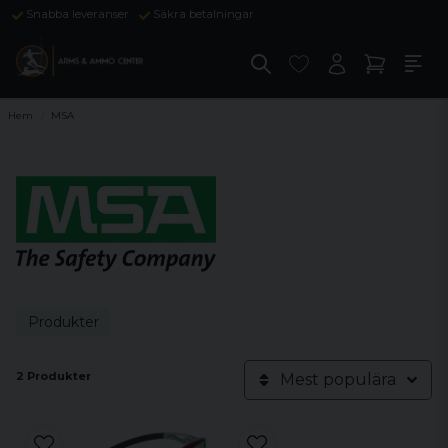
Snabba leveranser
Säkra betalningar
Hem
MSA
Produkter
2 Produkter
Mest populära