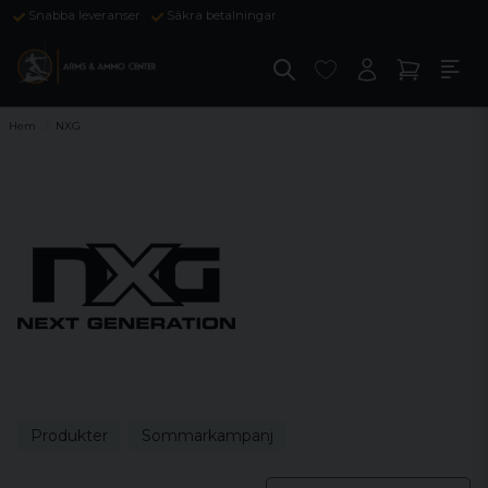
Snabba leveranser
Säkra betalningar
Hem
NXG
Produkter
Sommarkampanj