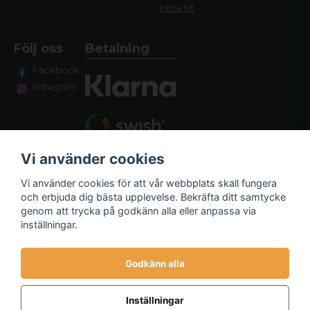
Hitta hit
Följ oss
Betalning
Facebook
Instagram
Vi använder cookies
Vi använder cookies för att vår webbplats skall fungera
och erbjuda dig bästa upplevelse. Bekräfta ditt samtycke
genom att trycka på godkänn alla eller anpassa via
Fraktalternativ
inställningar.
Godkänn alla
Inställningar