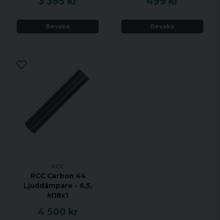
3 395 kr
499 kr
Bevaka
Bevaka
RCC
RCC Carbon 44
Ljuddämpare - 6,5,
M18x1
4 500 kr