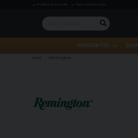
Snabba leveranser
Säkra betalningar
Sök i butiken ...
PRODUKTER
SOM
Hem
Remington