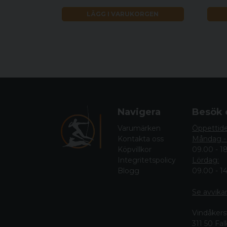
LÄGG I VARUKORGEN
Navigera
Besök 
Varumärken
Öppettid
Kontakta oss
Måndag -
Köpvillkor
09.00 - 1
Integritetspolicy
Lördag:
Blogg
09.00 - 1
Se avvika
Vindåkers
311 50 Fa