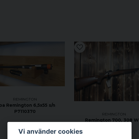
REMINGTON
pa Remington 6,5x55 s/n
P7110370
REMINGTON
Remington 700, 308 W
Vi använder cookies