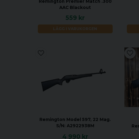
Remington Premier Match .300
AAC Blackout
559 kr
LÄGG I VARUKORGEN
Remington Model 597, 22 Mag.
S/N: A2922938M
Re
4 990 kr