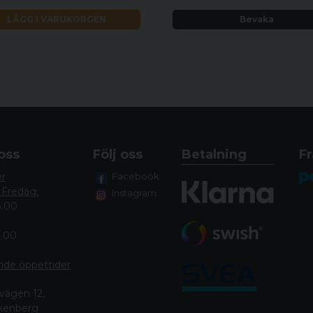
LÄGG I VARUKORGEN
Bevaka
oss
Följ oss
Betalning
Fr
er
Facebook
 Fredag:
Instagram
8.00
4.00
nde öppettide
r
vägen 12,
lkenberg