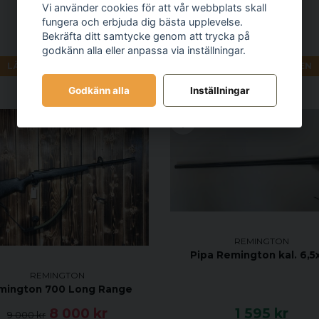
Vi använder cookies för att vår webbplats skall
fungera och erbjuda dig bästa upplevelse.
Bekräfta ditt samtycke genom att trycka på
1 795 kr
3 900 kr
godkänn alla eller anpassa via inställningar.
LÄGG I VARUKORGEN
LÄGG I VARUKORGEN
Godkänn alla
Inställningar
-11%
REMINGTON
Pipa Remington kal. 6,5
REMINGTON
mington 700 Long Range
8 000 kr
1 595 kr
9 000 kr