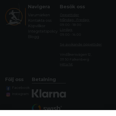
Navigera
Besök oss
Varumärken
Öppettider
Måndag - Fredag:
Kontakta oss
09.00 - 18.00
Köpvillkor
Lördag:
Integritetspolicy
09.00 - 14.00
Blogg
Se avvikande öppettide
r
Vindåkersvägen 12,
311 50 Falkenberg
Hitta hit
Följ oss
Betalning
Facebook
Instagram