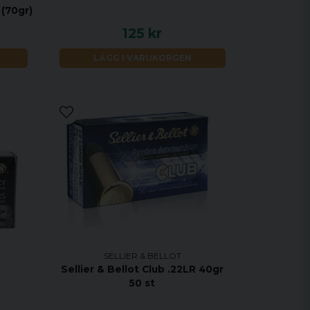
 (70gr)
125 kr
LÄGG I VARUKORGEN
SELLIER & BELLOT
Sellier & Bellot Club .22LR 40gr
50 st