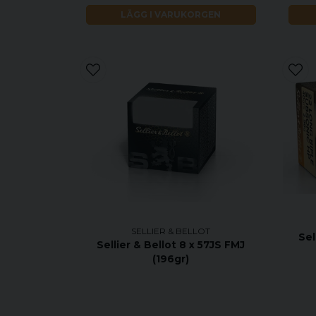
LÄGG I VARUKORGEN
SELLIER & BELLOT
Sel
Sellier & Bellot 8 x 57JS FMJ
(196gr)