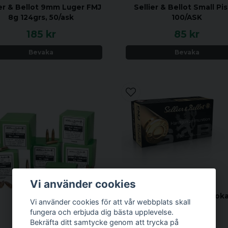
ier & Bellot 9mm Luger FMJ
Sellier & Bellot Small Pis
8g 124grs, 50/ask
100/ASK
185 kr
85 kr
Bevaka
Bevaka
Vi använder cookies
SELLIER & BELLOT
Sellier & Bellot 7,62 Tok
Vi använder cookies för att vår webbplats skall
fungera och erbjuda dig bästa upplevelse.
Bekräfta ditt samtycke genom att trycka på