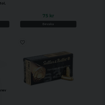
tol,
75 kr
Bevaka
arev