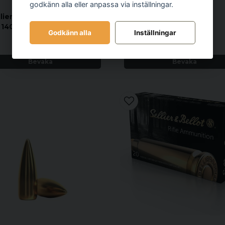
godkänn alla eller anpassa via inställningar.
SELLIER & BELLOT
lier & Bellot 6,5 Kula FMJ
140grs .264 (100/ask)
Godkänn alla
Inställningar
349 kr
390 kr
Bevaka
Bevaka