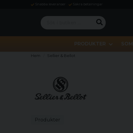
Snabba leveranser
Säkra betalningar
Sök i butiken ...
PRODUKTER
SOM
Hem
Sellier & Bellot
Produkter