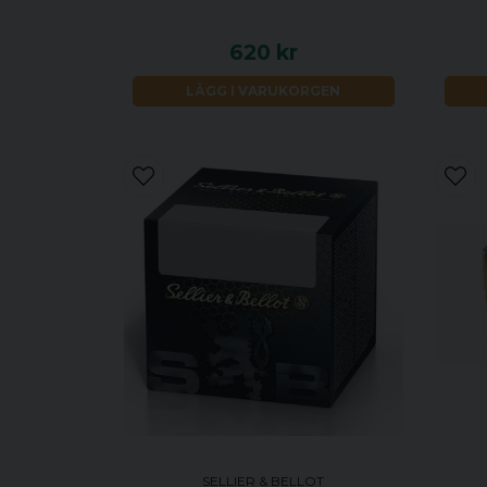
620 kr
LÄGG I VARUKORGEN
SELLIER & BELLOT