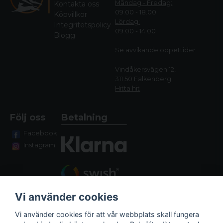
Måndag - Fredag:
Kontakta oss
09.00 - 18.00
Köpvillkor
Lördag:
Integritetspolicy
09.00 - 14.00
Blogg
Se avvikande öppettide
r
Vindåkersvägen 12,
311 50 Falkenberg
Hitta hit
Följ oss
Betalning
Facebook
Instagram
Vi använder cookies
Vi använder cookies för att vår webbplats skall fungera