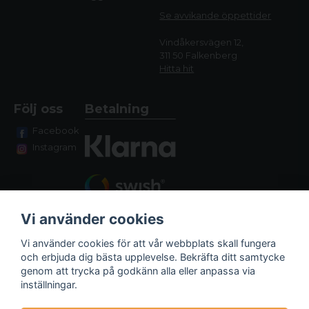
Se avvikande öppettide
r
Vindåkersvägen 12,
311 50 Falkenberg
Hitta hit
Följ oss
Betalning
Facebook
Instagram
Vi använder cookies
Vi använder cookies för att vår webbplats skall fungera
och erbjuda dig bästa upplevelse. Bekräfta ditt samtycke
genom att trycka på godkänn alla eller anpassa via
Fraktalternativ
inställningar.