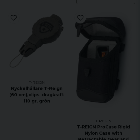
T-REIGN
Nyckelhållare T-Reign
(60 cm),clips, dragkraft
110 gr, grön
T-REIGN
T-REIGN ProCase Rigid
Nylon Case with
Retractable Gear and