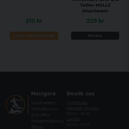
Tether MOLLE
Attachment
210 kr
229 kr
LÄGG I VARUKORGEN
Bevaka
Navigera
Besök oss
Varumärken
Öppettider
Måndag - Fredag:
Kontakta oss
09.00 - 18.00
Köpvillkor
Lördag:
Integritetspolicy
09.00 - 14.00
Blogg