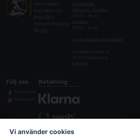
Varumärken
Öppettider
Måndag - Fredag:
Kontakta oss
09.00 - 18.00
Köpvillkor
Lördag:
Integritetspolicy
09.00 - 14.00
Blogg
Se avvikande öppettide
r
Vindåkersvägen 12,
311 50 Falkenberg
Hitta hit
Följ oss
Betalning
Facebook
Instagram
Vi använder cookies