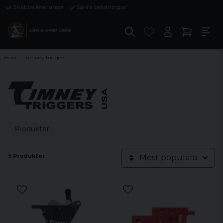
Snabba leveranser
Säkra betalningar
Hem
Timney Triggers
Produkter
5 Produkter
Mest populära