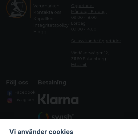
Varumärken
Öppettider
Måndag - Fredag:
Kontakta oss
09.00 - 18.00
Köpvillkor
Lördag:
Integritetspolicy
09.00 - 14.00
Blogg
Se avvikande öppettide
r
Vindåkersvägen 12,
311 50 Falkenberg
Hitta hit
Följ oss
Betalning
Facebook
Instagram
Vi använder cookies