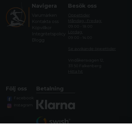
Navigera
Besök oss
Varumärken
Öppettider
Måndag - Fredag:
Kontakta oss
09.00 - 18.00
Köpvillkor
Lördag:
Integritetspolicy
09.00 - 14.00
Blogg
Se avvikande öppettide
r
Vindåkersvägen 12,
311 50 Falkenberg
Hitta hit
Följ oss
Betalning
Facebook
Instagram