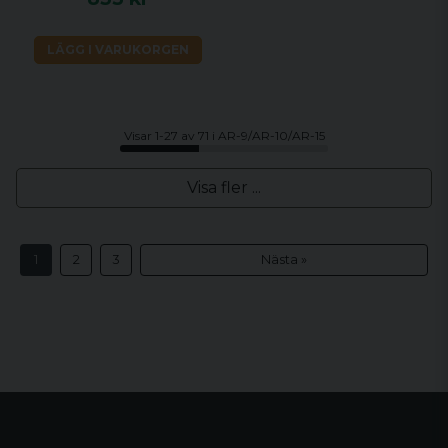
LÄGG I VARUKORGEN
Visar 1-27 av 71 i AR-9/AR-10/AR-15
Visa fler ...
1
2
3
Nästa »