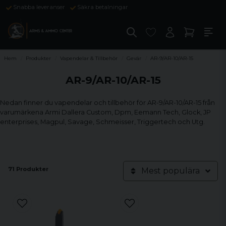
Snabba leveranser
Säkra betalningar
Hem
Produkter
Vapendelar & Tillbehör
Gevär
AR-9/AR-10/AR-15
AR-9/AR-10/AR-15
Nedan finner du vapendelar och tillbehör för AR-9/AR-10/AR-15 från
varumärkena Armi Dallera Custom, Dpm, Eemann Tech, Glock, JP
enterprises, Magpul, Savage, Schmeisser, Triggertech och Utg.
71 Produkter
Mest populära