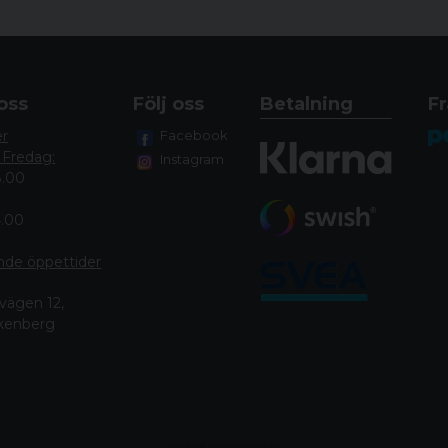
oss
Följ oss
Betalning
Fr
er
Facebook
 Fredag:
Instagram
8.00
4.00
nde öppettide
r
vägen 12,
lkenberg
Powered by Nyehandel AB