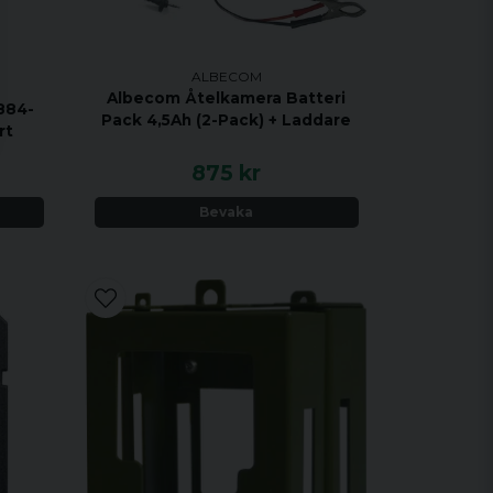
ALBECOM
Albecom Åtelkamera Batteri
884-
Pack 4,5Ah (2-Pack) + Laddare
rt
875 kr
Bevaka