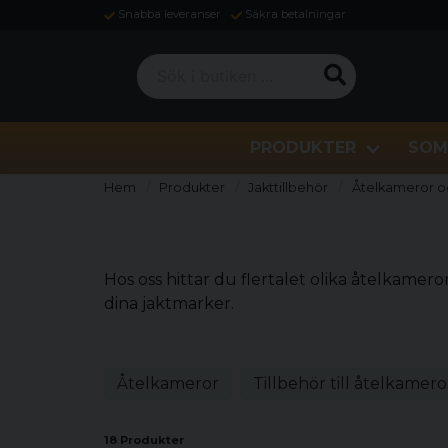
Snabba leveranser
Säkra betalningar
Sök i butiken ...
PRODUKTER
SOM
Hem
Produkter
Jakttillbehör
Åtelkameror oc
Hos oss hittar du flertalet olika åtelkamer
dina jaktmarker.
Åtelkameror
Tillbehör till åtelkamero
18 Produkter