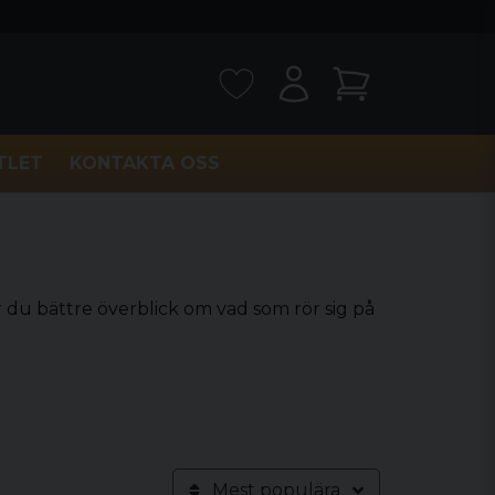
TLET
KONTAKTA OSS
r du bättre överblick om vad som rör sig på
Mest populära