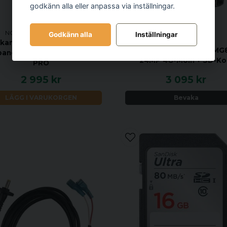
godkänn alla eller anpassa via inställningar.
NORDIC GAMEKEEPER
Godkänn alla
Inställningar
ALBECOM
tkamera APEX ULTRA inkl.
Albecom Åtelkamera MG
panel APEX + kamerafäste
24MP 4G-Moln + SD-Ko
PRO
2 995 kr
3 095 kr
LÄGG I VARUKORGEN
Bevaka