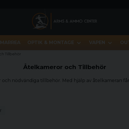
MARREA
OPTIK & MONTAGE
VAPEN
OU
h Tillbehör
Åtelkameror och Tillbehör
or och nödvändiga tillbehör. Med hjälp av åtelkameran få
r