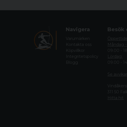
Navigera
Besök 
Varumärken
Öppettid
Kontakta oss
Måndag -
Köpvillkor
09.00 - 1
Integritetspolicy
Lördag:
Blogg
09.00 - 1
Se avvika
Vindåkers
311 50 Fa
Hitta hit