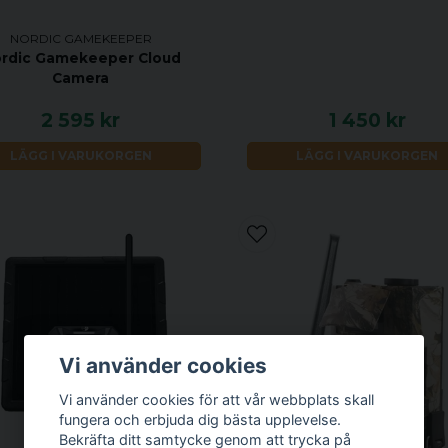
NORDIC GAMEKEEPER
rdic Gamekeeper Cloud
Camera
2 595 kr
1 450 kr
LÄGG I VARUKORGEN
LÄGG I VARUKORGEN
Vi använder cookies
Vi använder cookies för att vår webbplats skall
fungera och erbjuda dig bästa upplevelse.
Bekräfta ditt samtycke genom att trycka på