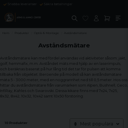
Snabba leveranser
Säkra betalningar
Hem
Produkter
Optik & Montage
Avståndsmätare
Avståndsmätare
Avståndsmätare kan med fördel användas vid aktiviteter såsom; jakt,
golf, hemmafix, m.m. Avståndet mäts med hjälp av en laserimpuls,
och beräknas baserat på hur lång tid det tar för pulsen att komma
tillbaka från objektet. Beroende på modell så kan avståndsmätare
mäta 5 - 3000 meter, med en noggrannhet ned till 0,5 meter. Hos oss
hittar du avståndsmätare från varumärken som Alpen, Bushnell, Geco,
InfiRay, Kahles och Swarovski. Dessa kikare finns med 7x24, 7x25,
8x32, 8x42, 10x32, 10x42 samt 10x50 förstoring.
10 Produkter
Mest populära