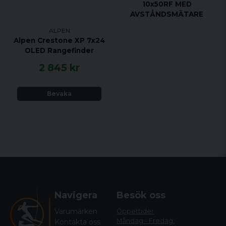
10x50RF MED
AVSTÅNDSMÄTARE
ALPEN
Alpen Crestone XP 7x24
OLED Rangefinder
2 845 kr
Bevaka
Navigera
Besök oss
Varumärken
Öppettider
Måndag - Fredag:
Kontakta oss