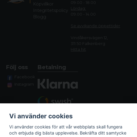
09.00 - 18.00
Köpvillkor
Lördag:
Integritetspolicy
09.00 - 14.00
Blogg
Se avvikande öppettide
r
Vindåkersvägen 12,
311 50 Falkenberg
Hitta hit
Följ oss
Betalning
Facebook
Instagram
Vi använder cookies
Vi använder cookies för att vår webbplats skall fungera
och erbjuda dig bästa upplevelse. Bekräfta ditt samtycke