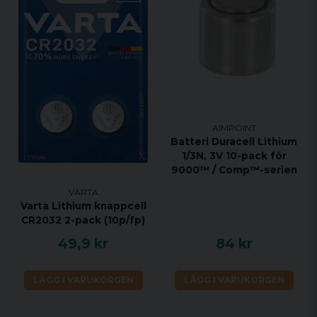
AIMPOINT
Batteri Duracell Lithium
1/3N, 3V 10-pack för
9000™ / Comp™-serien
VARTA
Varta Lithium knappcell
CR2032 2-pack (10p/fp)
49,9 kr
84 kr
LÄGG I VARUKORGEN
LÄGG I VARUKORGEN