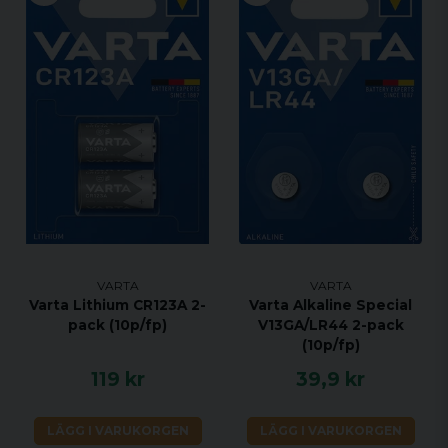
VARTA
VARTA
Varta Lithium CR123A 2-
Varta Alkaline Special
pack (10p/fp)
V13GA/LR44 2-pack
(10p/fp)
119 kr
39,9 kr
LÄGG I VARUKORGEN
LÄGG I VARUKORGEN