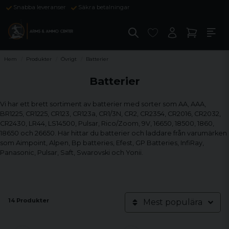
Snabba leveranser
Säkra betalningar
Hem
Produkter
Övrigt
Batterier
Batterier
Vi har ett brett sortiment av batterier med sorter som AA, AAA,
BR1225, CR1225, CR123, CR123a, CR1/3N, CR2, CR2354, CR2016, CR2032,
CR2430, LR44, LS14500, Pulsar, Rico/Zoom, 9V, 16650, 18500, 1860,
18650 och 26650. Här hittar du batterier och laddare från varumärken
som Aimpoint, Alpen, Bp batteries, Efest, GP Batteries, InfiRay,
Panasonic, Pulsar, Saft, Swarovski och Yonii.
14 Produkter
Mest populära