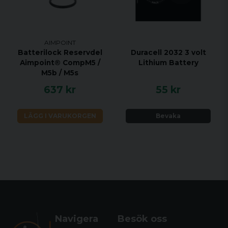
AIMPOINT
Batterilock Reservdel
Duracell 2032 3 volt
Aimpoint® CompM5 /
Lithium Battery
M5b / M5s
637 kr
55 kr
LÄGG I VARUKORGEN
Bevaka
Navigera
Besök oss