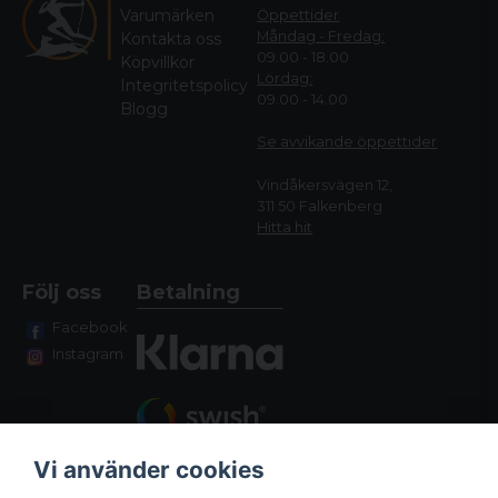
Varumärken
Öppettider
Måndag - Fredag:
Kontakta oss
09.00 - 18.00
Köpvillkor
Lördag:
Integritetspolicy
09.00 - 14.00
Blogg
Se avvikande öppettide
r
Vindåkersvägen 12,
311 50 Falkenberg
Hitta hit
Följ oss
Betalning
Facebook
Instagram
Vi använder cookies