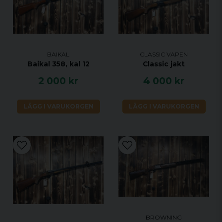
BAIKAL
CLASSIC VAPEN
Baikal 358, kal 12
Classic jakt
2 000 kr
4 000 kr
LÄGG I VARUKORGEN
LÄGG I VARUKORGEN
BROWNING