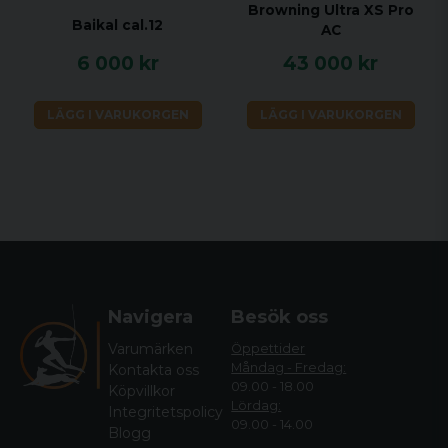
Browning Ultra XS Pro
Baikal cal.12
AC
6 000 kr
43 000 kr
LÄGG I VARUKORGEN
LÄGG I VARUKORGEN
Navigera
Besök oss
Varumärken
Öppettider
Måndag - Fredag:
Kontakta oss
09.00 - 18.00
Köpvillkor
Lördag:
Integritetspolicy
09.00 - 14.00
Blogg