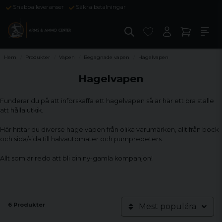
Snabba leveranser
Säkra betalningar
Hem
Produkter
Vapen
Begagnade vapen
Hagelvapen
Hagelvapen
Funderar du på att införskaffa ett hagelvapen så är här ett bra ställe
att hålla utkik.
Här hittar du diverse hagelvapen från olika varumärken, allt från bock
och sida/sida till halvautomater och pumprepeters.
Allt som är redo att bli din ny-gamla kompanjon!
6 Produkter
Mest populära