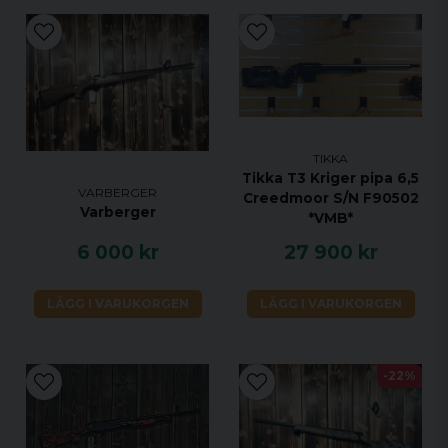
TIKKA
Tikka T3 Kriger pipa 6,5
VARBERGER
Creedmoor S/N F90502
Varberger
*VMB*
6 000 kr
27 900 kr
LÄGG I VARUKORGEN
LÄGG I VARUKORGEN
-22%