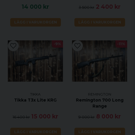
14 000 kr
2 400 kr
3 500 kr
LÄGG I VARUKORGEN
LÄGG I VARUKORGEN
-9%
-11%
TIKKA
REMINGTON
Tikka T3x Lite KRG
Remington 700 Long
Range
15 000 kr
8 000 kr
16 400 kr
9 000 kr
LÄGG I VARUKORGEN
LÄGG I VARUKORGEN