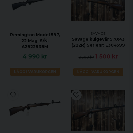
SAVAGE
Remington Model 597,
Savage kulgevär 5,7X43
22 Mag. S/N:
(222R) Serienr: E304599
A2922938M
4 990 kr
1 500 kr
2 500 kr
LÄGG I VARUKORGEN
LÄGG I VARUKORGEN