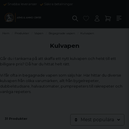
Snabba leveranser
Säkra betalningar
Hem
Produkter
Vapen
Begagnade vapen
Kulvapen
Kulvapen
Går du i tankarna på att skaffa ett nytt kulvapen och helst till ett
billigare pris? Då har du hittat helt rätt.
Vi får ofta in begagnade vapen som säljs här. Här hittar du diverse
kulvapen från olika varumärken, allt från bygelrepeter,
dubbelstudsare, halvautomater, pumprepeters till rakrepeter och
vanliga repeters.
31 Produkter
Mest populära