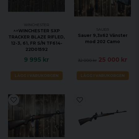
WINCHESTER
SAUER
^^WINCHESTER SXP
Sauer 9,3x62 Vänster
TRACKER BLAZE RIFLED,
mod 202 Camo
12-3, 61, FR S/N TF614-
22D01592
9 995 kr
25 000 kr
32 000 kr
LÄGG I VARUKORGEN
LÄGG I VARUKORGEN