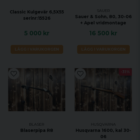
SAUER
Classic Kulgevär 6,5X55
Sauer & Sohn, 80, 30-06
serinr:15526
+ Apel vridmontage
5 000 kr
16 500 kr
LÄGG I VARUKORGEN
LÄGG I VARUKORGEN
-31%
BLASER
HUSQVARNA
Blaserpipa R8
Husqvarna 1600, kal 30-
06