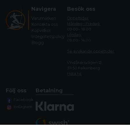
Navigera
Besök oss
Varumärken
Öppettider
Måndag - Fredag:
Kontakta oss
09.00 - 18.00
Köpvillkor
Lördag:
Integritetspolicy
09.00 - 14.00
Blogg
Se avvikande öppettide
r
Vindåkersvägen 12,
311 50 Falkenberg
Hitta hit
Följ oss
Betalning
Facebook
Instagram