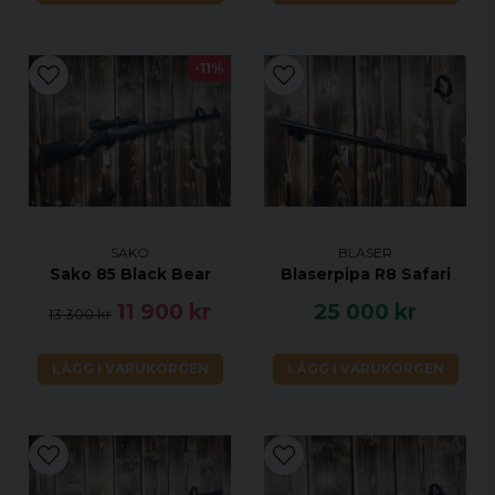
-11%
SAKO
BLASER
Sako 85 Black Bear
Blaserpipa R8 Safari
11 900 kr
25 000 kr
13 300 kr
LÄGG I VARUKORGEN
LÄGG I VARUKORGEN