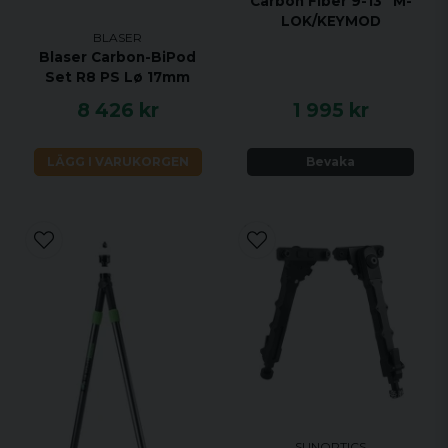
Carbon Fiber 9-13" M-
LOK/KEYMOD
BLASER
Blaser Carbon-BiPod
Set R8 PS Lø 17mm
8 426 kr
1 995 kr
LÄGG I VARUKORGEN
Bevaka
SUNOPTICS