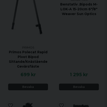
Benstativ .Bipods M-
LOK-A 15-20cm 6"/8"
Weaver Sun Optics
PRIMOS
Primos Polecat Rapid
Pivot Bipod
Sittande/Knästående
Gevärsfäste
699 kr
1 295 kr
Bevaka
Bevaka