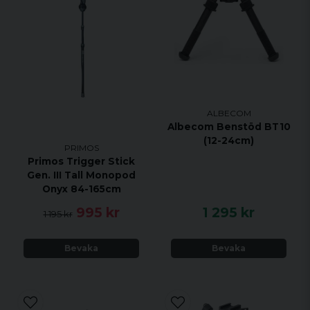
ALBECOM
Albecom Benstöd BT10
(12-24cm)
PRIMOS
Primos Trigger Stick
Gen. III Tall Monopod
Onyx 84-165cm
995 kr
1 295 kr
1 195 kr
Bevaka
Bevaka