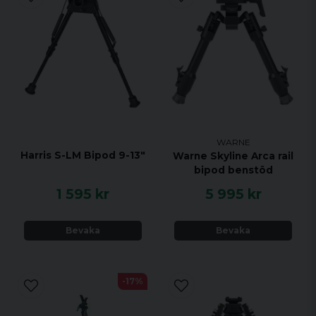
WARNE
Harris S-LM Bipod 9-13"
Warne Skyline Arca rail
bipod benstöd
1 595 kr
5 995 kr
Bevaka
Bevaka
-17%