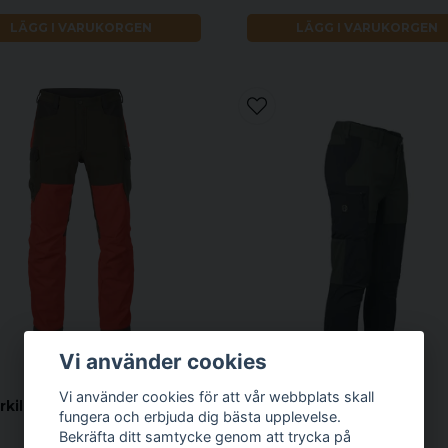
LÄGG I VARUKORGEN
LÄGG I VARUKORGEN
Vi använder cookies
HÄRKILA
Vi använder cookies för att vår webbplats skall
rkila Wildboar Pro byxor
fungera och erbjuda dig bästa upplevelse.
Bekräfta ditt samtycke genom att trycka på