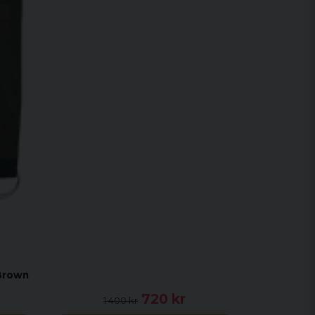
Brown
720 kr
1 400 kr