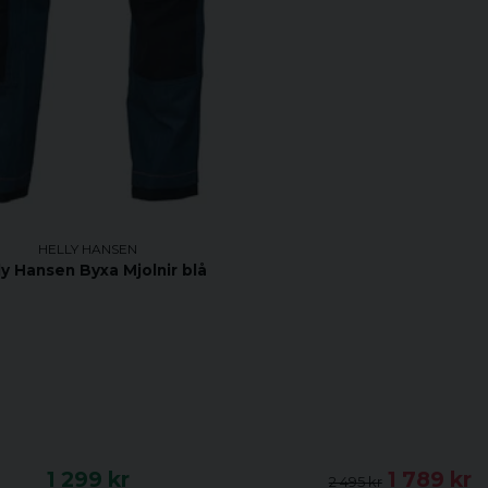
HELLY HANSEN
ly Hansen Byxa Mjolnir blå
1 299 kr
1 789 kr
2 495 kr