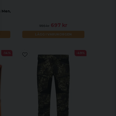
s Men,
697 kr
995 kr
LÄGG I VARUKORGEN
-14%
-49%