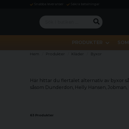
Snabba leveranser
Säkra betalningar
Sök i butiken ...
PRODUKTER
SOM
Hem
Produkter
Kläder
Byxor
Här hittar du flertalet alternativ av byxor
såsom Dunderdon, Helly Hansen, Jobman, 
63 Produkter