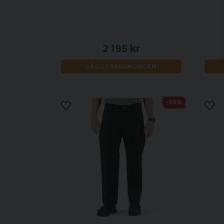
2 195 kr
LÄGG I VARUKORGEN
-30%