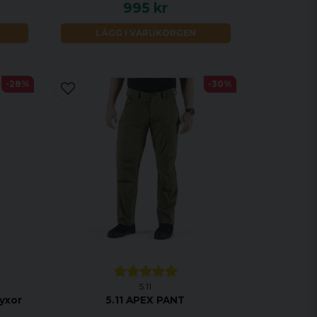
995 kr
LÄGG I VARUKORGEN
-28%
-30%
5.11
yxor
5.11 APEX PANT