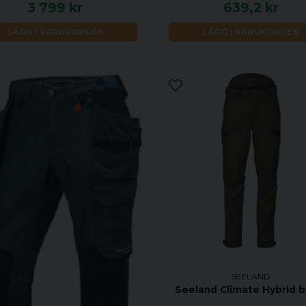
3 799 kr
639,2 kr
LÄGG I VARUKORGEN
LÄGG I VARUKORGEN
SEELAND
Seeland Climate Hybrid b