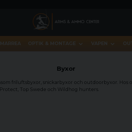
MARREA
OPTIK & MONTAGE
VAPEN
OU
Byxor
 såsom friluftsbyxor, snickarbyxor och outdoorbyxor. Hos
Protect, Top Swede och Wildhog hunters.