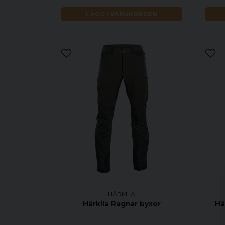
LÄGG I VARUKORGEN
HÄRKILA
Härkila Ragnar byxor
Hä