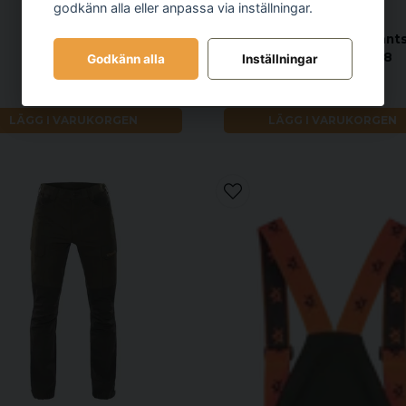
godkänn alla eller anpassa via inställningar.
CHEVALIER
Chevalier Delta Light Pant
Midnight Pine, 48
Godkänn alla
Inställningar
5 995 kr
1 299 kr
LÄGG I VARUKORGEN
LÄGG I VARUKORGEN