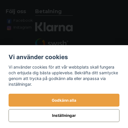
Följ oss
Betalning
Facebook
Instagram
Vi använder cookies
Vi använder cookies för att vår webbplats skall fungera
och erbjuda dig bästa upplevelse. Bekräfta ditt samtycke
genom att trycka på godkänn alla eller anpassa via
Fraktalternativ
inställningar.
Godkänn alla
Inställningar
Powered by Nyehandel AB