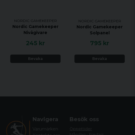
NORDIC GAMEKEEPER
NORDIC GAMEKEEPER
Nordic Gamekeeper
Nordic Gamekeeper
Nivågivare
Solpanel
245 kr
795 kr
Bevaka
Bevaka
Navigera
Besök oss
Varumärken
Öppettider
Måndag - Fredag: