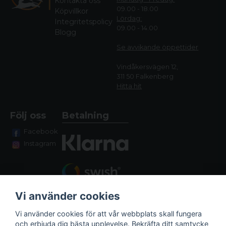
Kontakta oss
09.00 - 18.00
Köpvillkor
Lördag:
Integritetspolicy
09.00 - 14.00
Blogg
Se avvikande öppettide
r
Vindåkersvägen 12,
311 50 Falkenberg
Hitta hit
Följ oss
Betalning
Facebook
Instagram
Vi använder cookies
Vi använder cookies för att vår webbplats skall fungera
och erbjuda dig bästa upplevelse. Bekräfta ditt samtycke