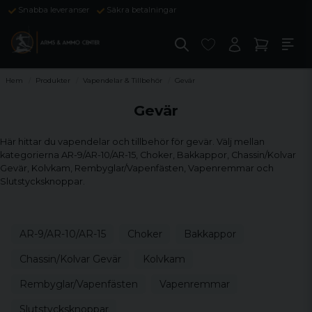
Snabba leveranser
Säkra betalningar
Hem
Produkter
Vapendelar & Tillbehör
Gevär
Gevär
Här hittar du vapendelar och tillbehör för gevär. Välj mellan
kategorierna AR-9/AR-10/AR-15, Choker, Bakkappor, Chassin/Kolvar
Gevär, Kolvkam, Rembyglar/Vapenfästen, Vapenremmar och
Slutstycksknoppar.
AR-9/AR-10/AR-15
Choker
Bakkappor
Chassin/Kolvar Gevär
Kolvkam
Rembyglar/Vapenfästen
Vapenremmar
Slutstycksknoppar