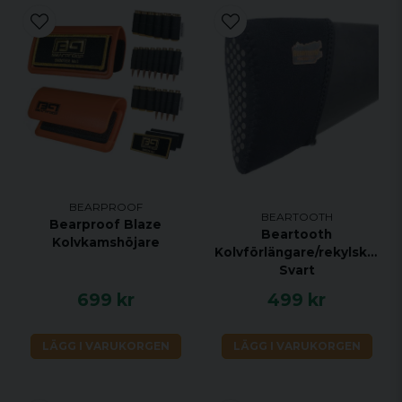
BEARPROOF
BEARTOOTH
Bearproof Blaze
Beartooth
Kolvkamshöjare
Kolvförlängare/rekylskydd,
Svart
699 kr
499 kr
LÄGG I VARUKORGEN
LÄGG I VARUKORGEN