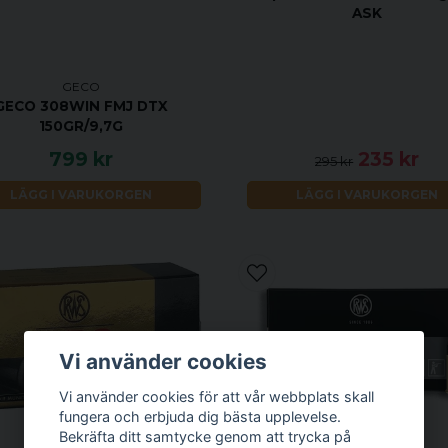
ASK
GECO
GECO 308WIN FMJ DTX
150GR/9,7G
799 kr
235 kr
295 kr
LÄGG I VARUKORGEN
LÄGG I VARUKORGEN
Vi använder cookies
Vi använder cookies för att vår webbplats skall
fungera och erbjuda dig bästa upplevelse.
Bekräfta ditt samtycke genom att trycka på