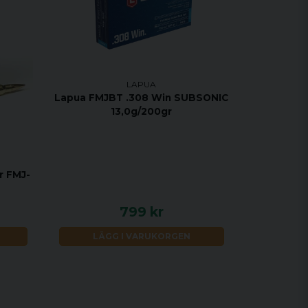
LAPUA
Lapua FMJBT .308 Win SUBSONIC
13,0g/200gr
r FMJ-
799 kr
LÄGG I VARUKORGEN