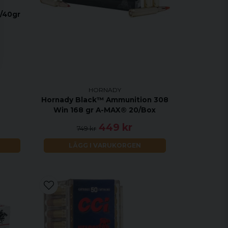
6/40gr
HORNADY
Hornady Black™ Ammunition 308
Win 168 gr A-MAX® 20/Box
449 kr
749 kr
LÄGG I VARUKORGEN