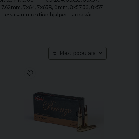
 7.62mm, 7x64, 7x65R, 8mm, 8x57 JS, 8x57
t av gevärsammunition hjälper gärna vår
Mest populära