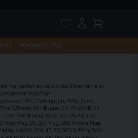
TLET
KONTAKTA OSS
 med merparten av de största tillverkarna av
evärsammunition från
ma, Nosler, PMC, Remington, RWS, Sako,
x57 irs, 5.56mm, 204 Ruger, 22, 22 WMR, 22
ser, 300, 300 Norma Mag, 300 WSM, 300
340 Wby Mag, 35, 357 Mag, 358 Norma Mag,
n Mag, 4.6x30, 470 NE, 50, 500 Jeffery, 500
 6.5 PRC, 6.5mm, 6.5-284, 6.5x55, 6.5x57,