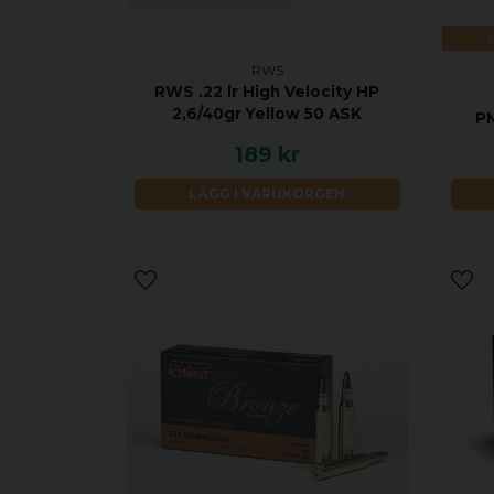
RWS
RWS .22 lr High Velocity HP
2,6/40gr Yellow 50 ASK
P
189 kr
LÄGG I VARUKORGEN