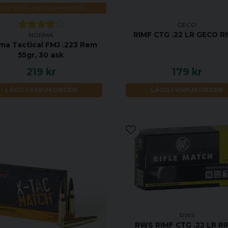
KÖP MER - BETALA MINDRE
GECO
RIMF CTG .22 LR GECO R
NORMA
ma Tactical FMJ .223 Rem
55gr, 30 ask
219 kr
179 kr
LÄGG I VARUKORGEN
LÄGG I VARUKORGEN
RWS
RWS RIMF CTG .22 LR RI