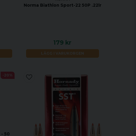
Norma Biathlon Sport-22 50P .22lr
179 kr
LÄGG I VARUKORGEN
-20%
 - 50