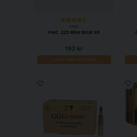
PMC
PMC .223 REM 55GR SP
192 kr
LÄGG I VARUKORGEN