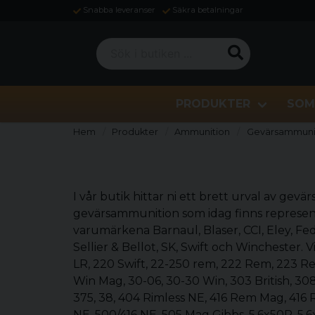
Snabba leveranser
Säkra betalningar
Sök i butiken ...
PRODUKTER
SOM
Hem
Produkter
Ammunition
Gevärsammuni
I vår butik hittar ni ett brett urval av gev
gevärsammunition som idag finns represen
varumärkena Barnaul, Blaser, CCI, Eley, Fe
Sellier & Bellot, SK, Swift och Winchester. 
LR, 220 Swift, 22-250 rem, 222 Rem, 223 
Win Mag, 30-06, 30-30 Win, 303 British, 3
375, 38, 404 Rimless NE, 416 Rem Mag, 416 R
NE, 500/416 NE, 505 Mag Gibbs, 5.6x50R, 5.6x