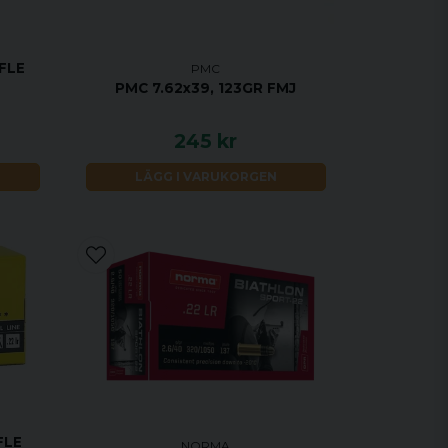
IFLE
PMC
PMC 7.62x39, 123GR FMJ
245 kr
LÄGG I VARUKORGEN
FLE
NORMA