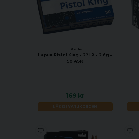
LAPUA
Lapua Pistol King - 22LR - 2.6g -
50 ASK
169 kr
LÄGG I VARUKORGEN