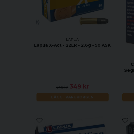
LAPUA
Lapua X-Act - 22LR - 2.6g - 50 ASK
C
Seg
349 kr
440 kr
LÄGG I VARUKORGEN