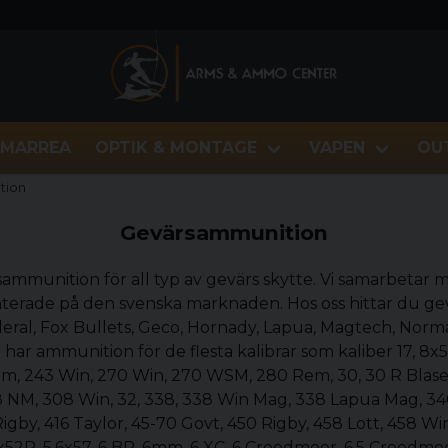
MARREA
OPTIK & MONTAGE
VAPEN
OU
tion
Gevärsammunition
ärsammunition för all typ av gevärs skytte. Vi samarbetar
terade på den svenska marknaden. Hos oss hittar du g
deral, Fox Bullets, Geco, Hornady, Lapua, Magtech, Nor
Vi har ammunition för de flesta kalibrar som kaliber 17, 8
Rem, 243 Win, 270 Win, 270 WSM, 280 Rem, 30, 30 R Bla
08 NM, 308 Win, 32, 338, 338 Win Mag, 338 Lapua Mag, 
igby, 416 Taylor, 45-70 Govt, 450 Rigby, 458 Lott, 458 Wi
52R, 5.6x57, 6 BR, 6mm, 6 XC, 6 Creedmoor, 6.5 Creedmoor,