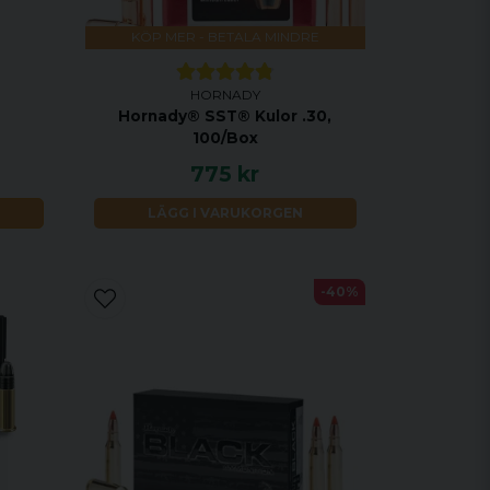
KÖP MER - BETALA MINDRE
HORNADY
Hornady® SST® Kulor .30,
100/Box
775 kr
LÄGG I VARUKORGEN
-40%