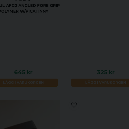
L AFG2 ANGLED FORE GRIP
POLYMER W/PICATINNY
645 kr
325 kr
LÄGG I VARUKORGEN
LÄGG I VARUKORGEN