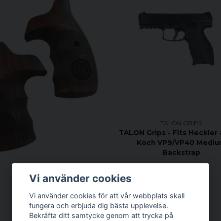
TALON GRIPS
TALON Grips - Fits Heckler
Koch VP9/VP40 Medi
Backstrap
Vi använder cookies
Vi använder cookies för att vår webbplats skall
fungera och erbjuda dig bästa upplevelse.
Bekräfta ditt samtycke genom att trycka på