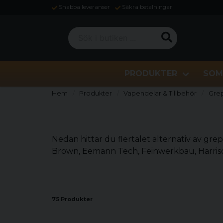
Snabba leveranser
Säkra betalningar
Sök i butiken ...
PRODUKTER
SOM
Hem
Produkter
Vapendelar & Tillbehör
Grep
Nedan hittar du flertalet alternativ av gre
Brown, Eemann Tech, Feinwerkbau, Harrison,
75 Produkter