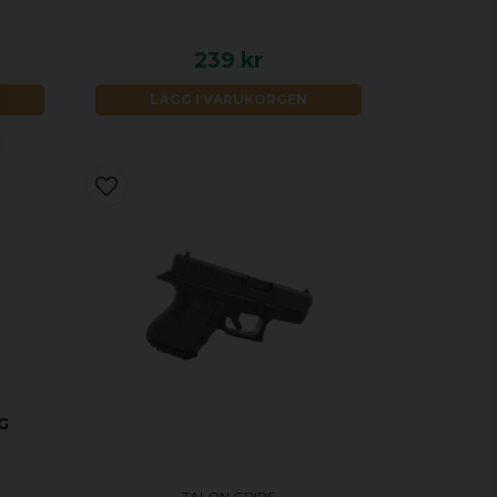
239 kr
LÄGG I VARUKORGEN
G
TALON GRIPS