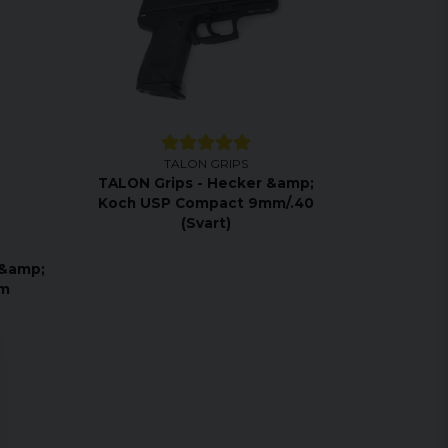
TALON GRIPS
TALON Grips - Hecker &amp;
Koch USP Compact 9mm/.40
(Svart)
 &amp;
um