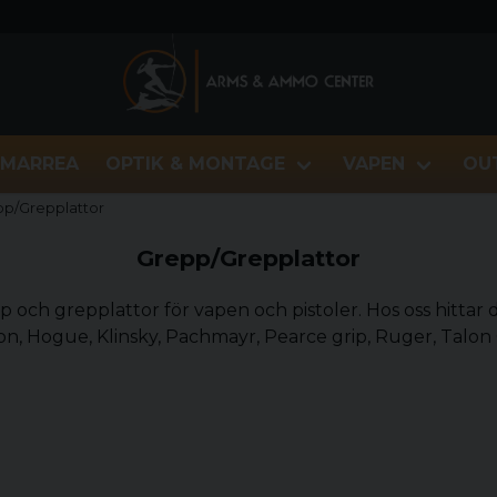
MARREA
OPTIK & MONTAGE
VAPEN
OU
p/Grepplattor
Grepp/Grepplattor
pp och grepplattor för vapen och pistoler. Hos oss hitta
 Hogue, Klinsky, Pachmayr, Pearce grip, Ruger, Talon Gr