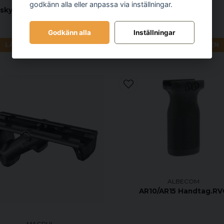
godkänn alla eller anpassa via inställningar.
nsky SW-K/L Round Frame
945 kr
239 kr
Godkänn alla
Inställningar
LÄGG I VARUKORGEN
LÄGG I VARUKORGEN
ALBECOM
AR10/AR15 Handtag.RV
MAGPUL