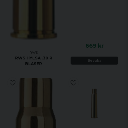
669 kr
RWS
RWS HYLSA .30 R
Bevaka
BLASER