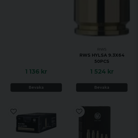
RWS
RWS HYLSA 9.3X64
50PCS
1 136 kr
1 524 kr
Bevaka
Bevaka