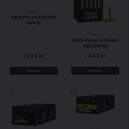
RWS
RWS HYLSA 9.3X74 R
50PCS
RWS
RWS HYLSA .375 H&H
MAG 50PCS
1 524 kr
1 642 kr
Bevaka
Bevaka