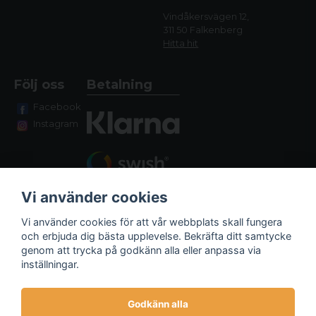
Vindåkersvägen 12,
311 50 Falkenberg
Hitta hit
Följ oss
Betalning
Facebook
Instagram
Vi använder cookies
Vi använder cookies för att vår webbplats skall fungera
och erbjuda dig bästa upplevelse. Bekräfta ditt samtycke
genom att trycka på godkänn alla eller anpassa via
Fraktalternativ
inställningar.
Godkänn alla