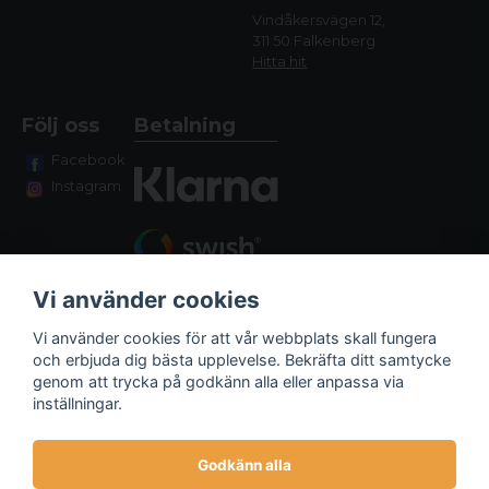
Vindåkersvägen 12,
311 50 Falkenberg
Hitta hit
Följ oss
Betalning
Facebook
Instagram
Vi använder cookies
Vi använder cookies för att vår webbplats skall fungera
och erbjuda dig bästa upplevelse. Bekräfta ditt samtycke
genom att trycka på godkänn alla eller anpassa via
Fraktalternativ
inställningar.
Godkänn alla