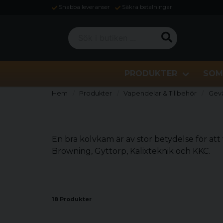
Snabba leveranser
Säkra betalningar
Sök i butiken ...
PRODUKTER
SOM
Hem
Produkter
Vapendelar & Tillbehör
Gev
En bra kolvkam är av stor betydelse för at
Browning, Gyttorp, Kalixteknik och KKC.
18 Produkter