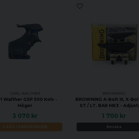
CARL WALTHER
BROWNING
rl Walther GSP 500 Kolv -
BROWNING A-Bolt III, X-Bol
Höger
ST / LT. BAR MK3 - Adjust
3 070 kr
1 700 kr
LÄGG I VARUKORGEN
Bevaka