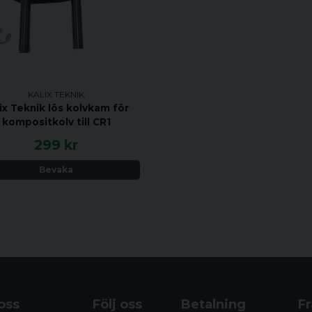
KALIX TEKNIK
ix Teknik lös kolvkam för
kompositkolv till CR1
299 kr
Bevaka
oss
Följ oss
Betalning
Fr