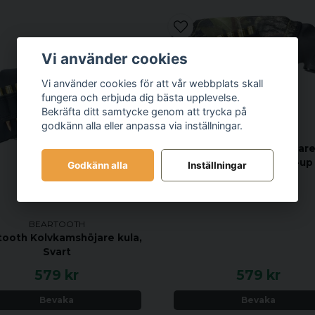
Vi använder cookies
Vi använder cookies för att vår webbplats skall
fungera och erbjuda dig bästa upplevelse.
Bekräfta ditt samtycke genom att trycka på
godkänn alla eller anpassa via inställningar.
BEARTOOTH
Beartooth Kolvkamshöjare 
Mossy Oak Break-up
Godkänn alla
Inställningar
BEARTOOTH
tooth Kolvkamshöjare kula,
Svart
579 kr
579 kr
Bevaka
Bevaka