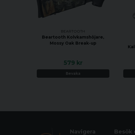
BEARTOOTH
Beartooth Kolvkamshöjare,
Mossy Oak Break-up
Kal
579 kr
Bevaka
Navigera
Besök 