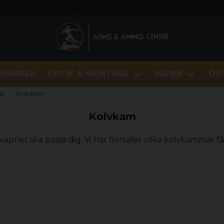
MARREA
OPTIK & MONTAGE
VAPEN
OU
är
Kolvkam
Kolvkam
t vapnet ska passa dig. Vi har flertalet olika kolvkamma