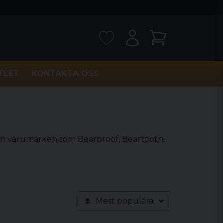
TLET
KONTAKTA OSS
r fån varumärken som Bearproof, Beartooth,
Mest populära