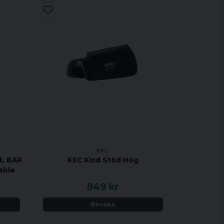
KKC
t, BAR
KKC Kind Stöd Hög
able
849 kr
Bevaka