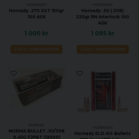
HORNADY
HORNADY
Hornady .270 SST 150gr
Hornady .30 (.308)
100 ASK
220gr RN Interlock 100
ASK
1 000 kr
1 095 kr
LÄGG I VARUKORGEN
LÄGG I VARUKORGEN
NORMA
HORNADY
NORMA BULLET .30/308
Hornady ELD-X® Bullets
9.45G FJPBT (1X500)