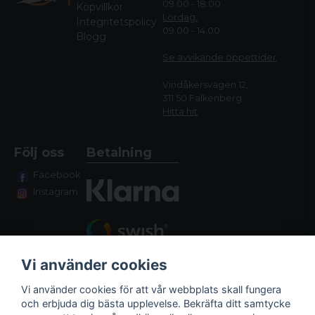
09.00 - 18.00
Köpvillkor
Lördag:
Integritetspolicy
09.00 - 14.00
Blogg
Se avvikande öppettide
r
Vindåkersvägen 12,
311 50 Falkenberg
Hitta hit
Följ oss
Betalning
Facebook
Instagram
Vi använder cookies
Vi använder cookies för att vår webbplats skall fungera
och erbjuda dig bästa upplevelse. Bekräfta ditt samtycke