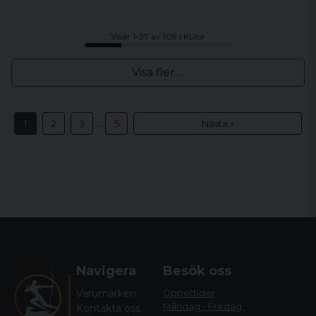
Visar 1-27 av 109 i Kulor
Visa fler ...
...
1
2
3
5
Nästa »
Navigera
Besök oss
Varumärken
Öppettider
Måndag - Fredag:
Kontakta oss