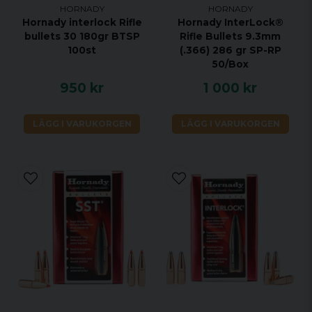
HORNADY
HORNADY
Hornady interlock Rifle
Hornady InterLock®
bullets 30 180gr BTSP
Rifle Bullets 9.3mm
100st
(.366) 286 gr SP-RP
50/Box
950 kr
1 000 kr
LÄGG I VARUKORGEN
LÄGG I VARUKORGEN