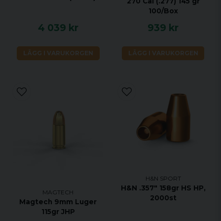
270 Cal (.277) 145 gr
100/Box
4 039 kr
939 kr
LÄGG I VARUKORGEN
LÄGG I VARUKORGEN
H&N SPORT
H&N .357" 158gr HS HP,
MAGTECH
2000st
Magtech 9mm Luger
115gr JHP