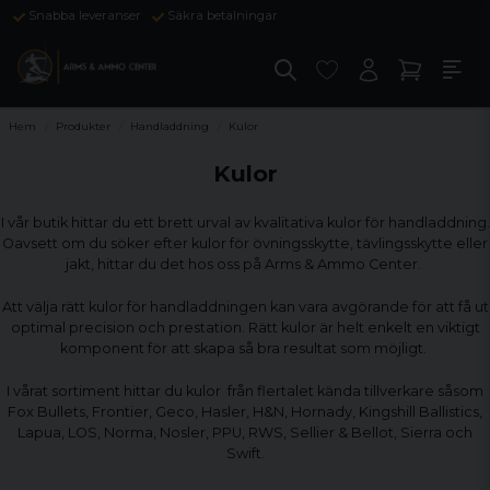
Snabba leveranser
Säkra betalningar
Hem
Produkter
Handladdning
Kulor
Kulor
I vår butik hittar du ett brett urval av kvalitativa kulor för handladdning.
Oavsett om du söker efter kulor för övningsskytte, tävlingsskytte eller
jakt, hittar du det hos oss på Arms & Ammo Center.
Att välja rätt kulor för handladdningen kan vara avgörande för att få ut
optimal precision och prestation. Rätt kulor är helt enkelt en viktigt
komponent för att skapa så bra resultat som möjligt.
I vårat sortiment hittar du kulor från flertalet kända tillverkare såsom
Fox Bullets, Frontier, Geco, Hasler, H&N, Hornady, Kingshill Ballistics,
Lapua, LOS, Norma, Nosler, PPU, RWS, Sellier & Bellot, Sierra och
Swift.